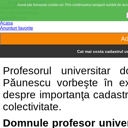
Craiova
imobiliare
Acest site foloseste cookie-uri. Prin continuarea navigarii sunteti de acor
Autentifica-te acum
Nu esti autentificat
Autentifica-te
Acasa
Anunturi favorite
Cat mai costa cadastrul un
Profesorul universitar 
Păunescu vorbeşte în excl
despre importanţa cadastru
colectivitate.
Domnule profesor univer