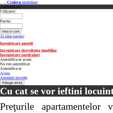
Craiova
imobiliare
Autentificare
Utilizator:
Parola:
Ai uitat parola?
Inregistrare agentii
Inregistrare dezvoltator imobiliar
Inregistrare particulari
Autentifica-te acum
Nu esti autentificat
Autentifica-te
Acasa
Anunturi favorite
Cu cat se vor ieftini locuin
Preţurile apartamentelor 