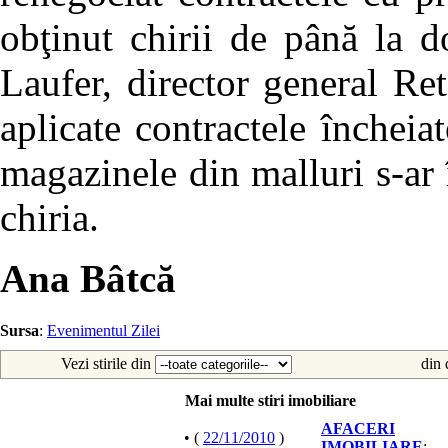
obţinut chirii de până la d
Laufer, director general Ret
aplicate contractele încheia
magazinele din malluri s-ar 
chiria.
Ana Bâtcă
Sursa
:
Evenimentul Zilei
Vezi stirile din
din 
Mai multe stiri imobiliare
AFACERI
• (
22/11/2010
)
IMOBILIARE
: