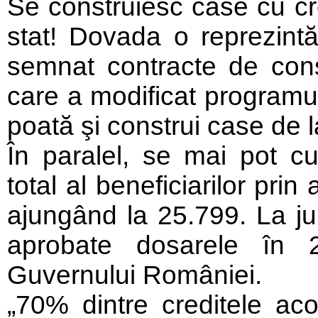
Se construiesc case cu cre
stat! Dovada o reprezintă
semnat contracte de cons
care a modificat programul
poată şi construi case de l
În paralel, se mai pot c
total al beneficiarilor pr
ajungând la 25.799. La jum
aprobate dosarele în 2
Guvernului României.
„70% dintre creditele ac