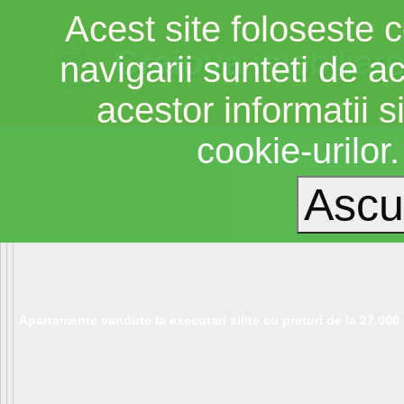
Acest site foloseste c
Craiova
imobiliar
navigarii sunteti de a
acestor informatii si
cookie-urilor
Apartamente vandute la executari silite cu preturi de la 27.000