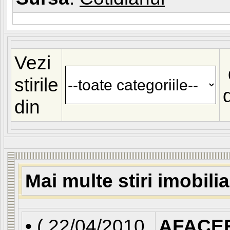
Vezi
stirile
din
Mai multe stiri imobili
• (
22/04/2010
AFACE