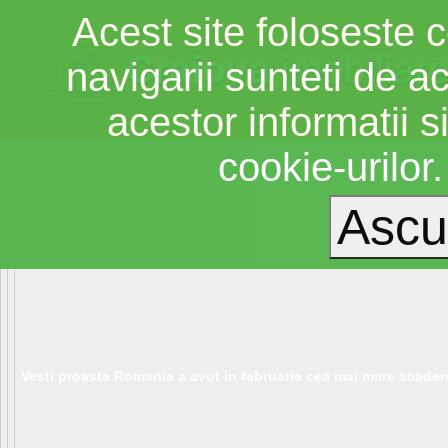
Acest site foloseste c
Craiova
imobiliar
navigarii sunteti de a
acestor informatii si
cookie-urilor
Vesti proaste Romania a avut in februarie cea mai mare scadere