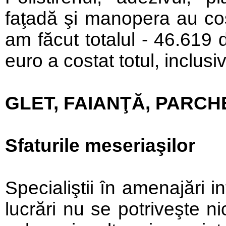
faţadă şi manopera au cost
am făcut totalul - 46.619 
euro a costat totul, inclus
GLET, FAIANŢĂ, PARCH
Sfaturile meseriaşilor
Specialiştii în amenajări i
lucrări nu se potriveşte n