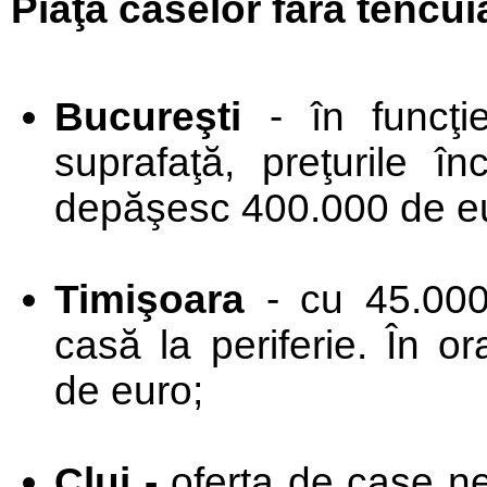
Piaţa caselor fără tencuia
Bucureşti
- în funcţ
suprafaţă, preţurile 
depăşesc 400.000 de e
Timişoara
- cu 45.000
casă la periferie. În o
de euro;
Cluj -
oferta de case n