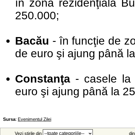
în zona rezidenţială B
250.000;
Bacău
- în funcţie de z
de euro şi ajung până l
Constanţa
- casele la
euro şi ajung până la 2
Sursa
:
Evenimentul Zilei
Vezi stirile din
din