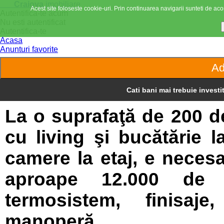
Craiova
imobiliare
Acest site foloseste cookie-uri. Prin continuarea navigarii sunteti de acor
Autentifica-te acum
Nu esti autentificat
Autentifica-te
Acasa
Anunturi favorite
Cati bani mai trebuie investit
La o suprafaţă de 200 de
cu living şi bucătărie la
camere la etaj, e neces
aproape 12.000 de 
termosistem, finisaje
manoperă.