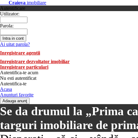
Craiova
imobiliare
Autentificare
Utilizator:
Parola:
Ai uitat parola?
Inregistrare agentii
Inregistrare dezvoltator imobiliar
Inregistrare particulari
Autentifica-te acum
Nu esti autentificat
Autentifica-te
Acasa
Anunturi favorite
Se da drumul la „Prima cas
targuri imobiliare de pri