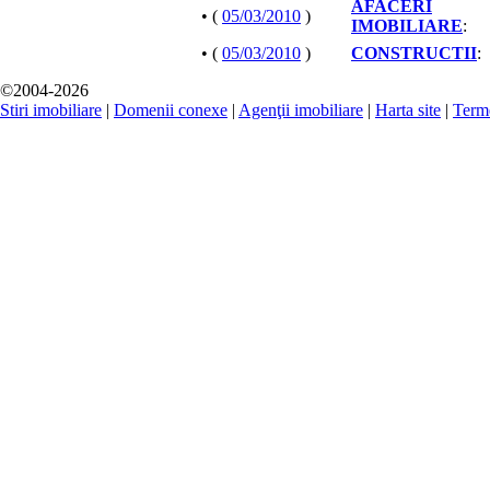
AFACERI
• (
05/03/2010
)
IMOBILIARE
:
• (
05/03/2010
)
CONSTRUCTII
:
©2004-2026
Stiri imobiliare
|
Domenii conexe
|
Agenţii imobiliare
|
Harta site
|
Terme