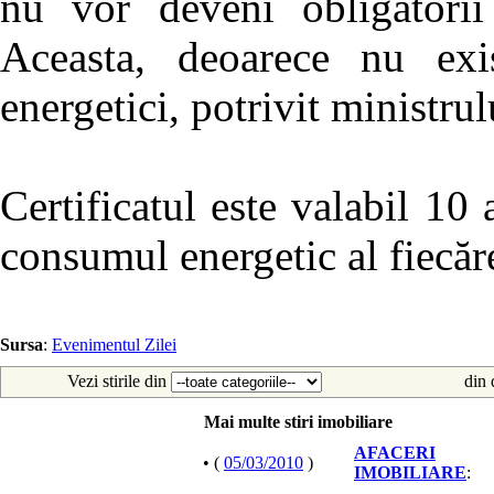
nu vor deveni obligatorii
Aceasta, deoarece nu exis
energetici, potrivit ministru
Certificatul este valabil 10 
consumul energetic al fiecăre
Sursa
:
Evenimentul Zilei
Vezi stirile din
din 
Mai multe stiri imobiliare
AFACERI
• (
05/03/2010
)
IMOBILIARE
: