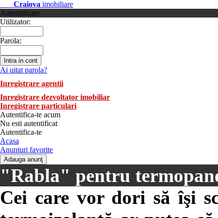
Craiova
imobiliare
Autentificare
Utilizator:
Parola:
Ai uitat parola?
Inregistrare agentii
Inregistrare dezvoltator imobiliar
Inregistrare particulari
Autentifica-te acum
Nu esti autentificat
Autentifica-te
Acasa
Anunturi favorite
"Rabla" pentru termopan
Cei care vor dori să îşi 