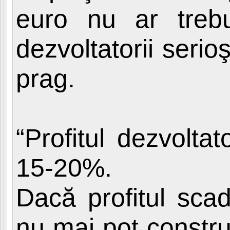
euro nu ar treb
dezvoltatorii serio
prag.
“Profitul dezvolta
15-20%.
Dacă profitul scad
nu mai pot construi