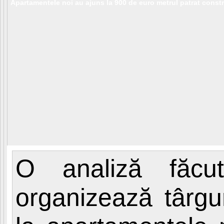
Apartamentele noi au ajuns la 900 de euro metrul patrat constr
O analiză făcu
organizează târgur