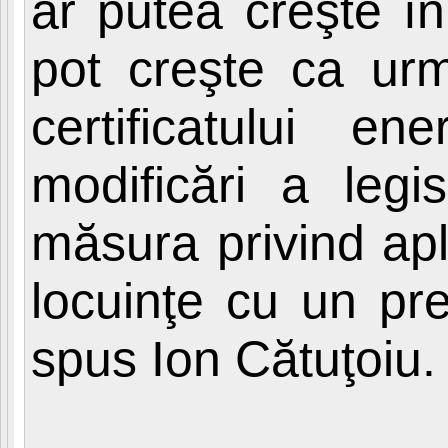
ar putea creşte î
pot creşte ca urma
certificatului e
modificări a legis
măsura privind ap
locuinţe cu un pr
spus Ion Cătuţoiu.