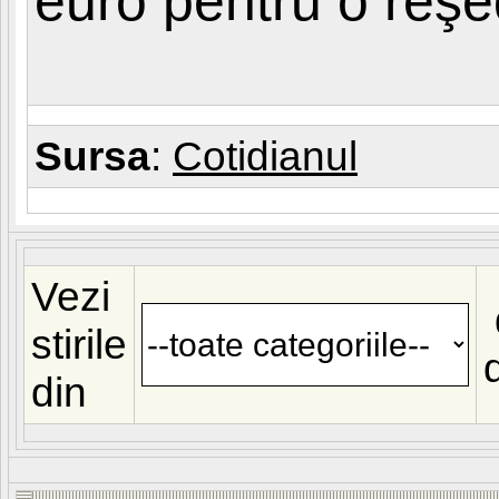
euro pentru o reşed
Sursa
:
Cotidianul
Vezi
stirile
din