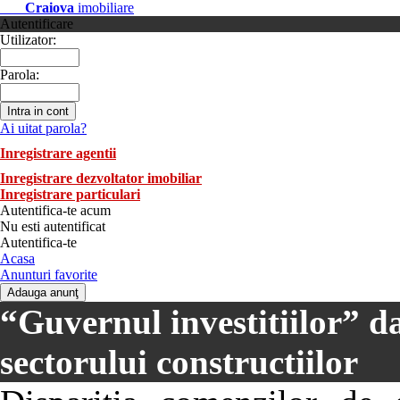
Craiova
imobiliare
Autentificare
Utilizator:
Parola:
Ai uitat parola?
Inregistrare agentii
Inregistrare dezvoltator imobiliar
Inregistrare particulari
Autentifica-te acum
Nu esti autentificat
Autentifica-te
Acasa
Anunturi favorite
“Guvernul investitiilor” da
sectorului constructiilor