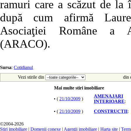
ramuri care a scăzut de la
după cum afirmă Lauren
Asociaţiei Române a An
(ARACO).
Sursa
:
Cotidianul
Vezi stirile din
din 
Mai multe stiri imobiliare
AMENAJARI
• (
21/10/2009
)
INTERIOARE
:
• (
21/10/2009
)
CONSTRUCTII
:
©2004-2026
Stiri imobiliare
|
Domenii conexe
|
Agenţii imobiliare
|
Harta site
|
Terme