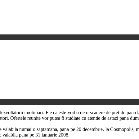
ezvoltatorii imobiliari.
Fie ca este vorba de o scadere de pret de pana la
rbatori. Ofertele reunite vor putea fi studiate cu atentie de astazi pana 
 valabila numai o saptamana, pana pe 20 decembrie, la Cosmopolis, min
te valabila pana pe 31 ianuarie 2008.