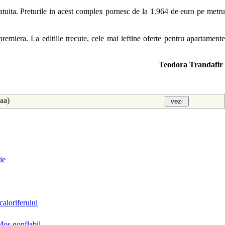
atuita. Preturile in acest complex pornesc de la 1.964 de euro pe metru
premiera. La editiile trecute, cele mai ieftine oferte pentru apartamente
Teodora Trandafir
aaa)
ie
aloriferului
Mos gonflabil