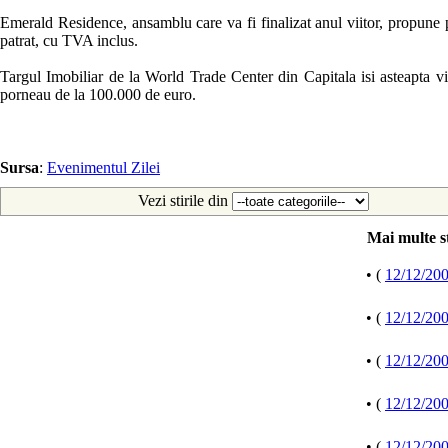
Emerald Residence, ansamblu care va fi finalizat anul viitor, propune 
patrat, cu TVA inclus.
Targul Imobiliar de la World Trade Center din Capitala isi asteapta vizi
porneau de la 100.000 de euro.
Sursa
:
Evenimentul Zilei
Vezi stirile din
Mai multe st
• (
12/12/20
• (
12/12/20
• (
12/12/20
• (
12/12/20
• (
12/12/20