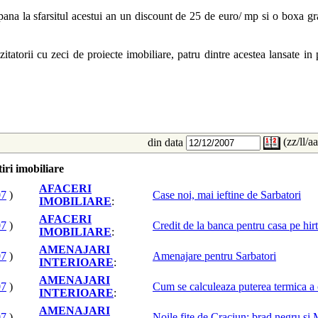
pana la sfarsitul acestui an un discount de 25 de euro/ mp si o boxa gr
tatorii cu zeci de proiecte imobiliare, patru dintre acestea lansate in 
(zz/ll/a
din data
iri imobiliare
AFACERI
07
)
Case noi, mai ieftine de Sarbatori
IMOBILIARE
:
AFACERI
07
)
Credit de la banca pentru casa pe hirt
IMOBILIARE
:
AMENAJARI
07
)
Amenajare pentru Sarbatori
INTERIOARE
:
AMENAJARI
07
)
Cum se calculeaza puterea termica a c
INTERIOARE
:
AMENAJARI
07
)
Noile fite de Craciun: brad negru si 