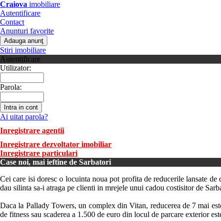
Craiova
imobiliare
Autentificare
Contact
Anunturi favorite
Stiri imobiliare
Autentificare
Utilizator:
Parola:
Ai uitat parola?
Inregistrare agentii
Inregistrare dezvoltator imobiliar
Inregistrare particulari
Case noi, mai ieftine de Sarbatori
Cei care isi doresc o locuinta noua pot profita de reducerile lansate de d
dau silinta sa-i atraga pe clienti in mrejele unui cadou costisitor de Sa
Daca la Pallady Towers, un complex din Vitan, reducerea de 7 mai este
de fitness sau scaderea a 1.500 de euro din locul de parcare exterior es