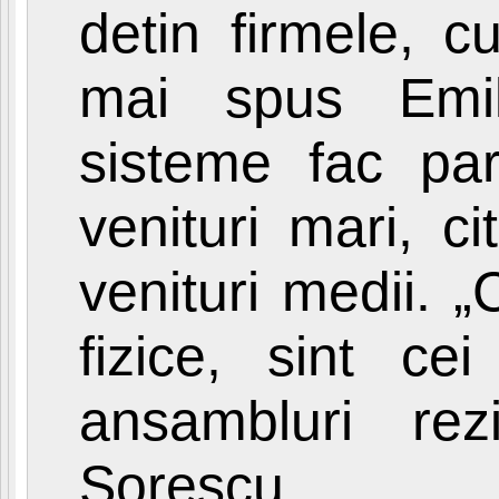
detin firmele, c
mai spus Emil 
sisteme fac par
venituri mari, c
venituri medii. „
fizice, sint c
ansambluri rez
Sorescu.