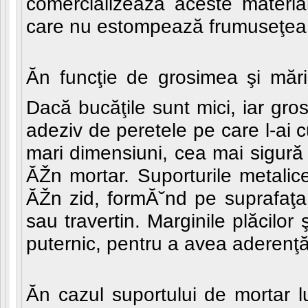
comercializează aceste material
care nu estompează frumuseţea ş
Ăn funcţie de grosimea şi măr
Dacă bucăţile sunt mici, iar gro
adeziv de peretele pe care l-ai 
mari dimensiuni, cea mai sigur
ĂŽn mortar. Suporturile metalic
ĂŽn zid, formĂ˘nd pe suprafaţa
sau travertin. Marginile plăcilo
puternic, pentru a avea aderenţ
Ăn cazul suportului de mortar l