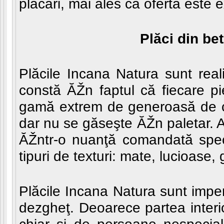
placări, mai ales că oferta este 
Plăci din bet
Plăcile Incana Natura sunt reali
constă ĂŽn faptul că fiecare p
gamă extrem de generoasă de cu
dar nu se găseşte ĂŽn paletar. Ast
ĂŽntr-o nuanţă comandată spec
tipuri de texturi: mate, lucioase,
Plăcile Incana Natura sunt imper
dezgheţ. Deoarece partea interi