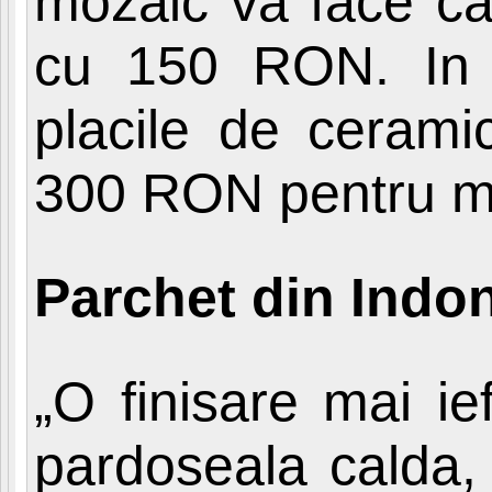
mozaic va face ca 
cu 150 RON. In g
placile de cerami
300 RON pentru me
Parchet din Indo
„O finisare mai ie
pardoseala calda,