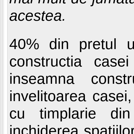
acestea.
40% din pretul u
constructia case
inseamna constr
invelitoarea casei,
cu timplarie di
inchiderea spatiilor