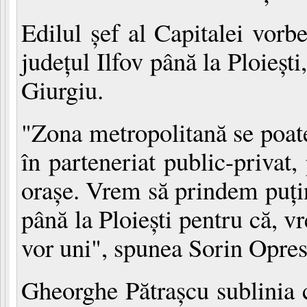
Edilul şef al Capitalei vorb
judeţul Ilfov până la Ploieşti
Giurgiu.
"Zona metropolitană se poate
în parteneriat public-privat,
oraşe. Vrem să prindem puţin
până la Ploieşti pentru că, v
vor uni", spunea Sorin Opres
Gheorghe Pătraşcu sublinia c