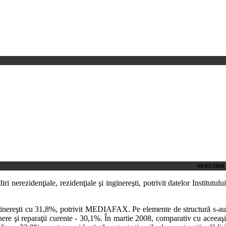
08/05/2008
ri nerezidenţiale, rezidenţiale şi inginereşti, potrivit datelor Institutului
e inginereşti cu 31,8%, potrivit MEDIAFAX. Pe elemente de structură s-au
eţinere şi reparaţii curente - 30,1%. În martie 2008, comparativ cu aceeaşi