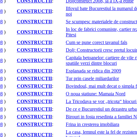
08
)
CONSTRUCTII
:
Doljconstruct 2008, la a IX-a editie
Ilfovul bate Bucurestiul la numarul d
08
)
CONSTRUCTII
:
noi
08
)
CONSTRUCTII
:
Se scumpesc materialele de construct
In loc de fabrici comuniste, cartier rez
08
)
CONSTRUCTII
:
Pitesi
08
)
CONSTRUCTII
:
Cum se pune corect tavanul fals
08
)
CONSTRUCTII
:
Dolj: Constructorii cresc pretul locui
Capitala betoanelor: cartiere de vile r
08
)
CONSTRUCTII
:
spatiile verzi dintre blocuri
08
)
CONSTRUCTII
:
Esplanada se ridica din 2009
08
)
CONSTRUCTII
:
Tur prin casele miliardarilor
08
)
CONSTRUCTII
:
Bovindoul, mai mult decat o simpla f
08
)
CONSTRUCTII
:
O noua statiune: Mamaia Nord
08
)
CONSTRUCTII
:
La Tricodava se vor „tricota“ blocuri
08
)
CONSTRUCTII
:
De ce e Bucurestiul un dezastru urba
08
)
CONSTRUCTII
:
Birouri in fosta resedinta a familiei
08
)
CONSTRUCTII
:
Frina in cresterea imobiliara
La casa, lemnul este la fel de rezistent
08
)
CONSTRUCTII
: