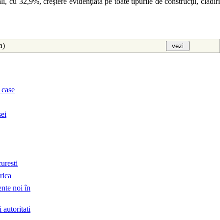
i, cu 32,9%, creştere evidenţiată pe toate tipurile de construcţii, clădiri
aa)
 case
sei
curesti
trica
ente noi în
 autoritati