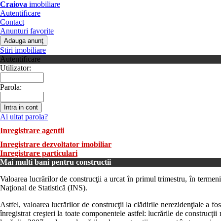
Craiova
imobiliare
Autentificare
Contact
Anunturi favorite
Stiri imobiliare
Autentificare
Utilizator:
Parola:
Ai uitat parola?
Inregistrare agentii
Inregistrare dezvoltator imobiliar
Inregistrare particulari
Mai multi bani pentru constructii
Valoarea lucrărilor de construcţii a urcat în primul trimestru, în termeni r
Naţional de Statistică (INS).
Astfel, valoarea lucrărilor de construcţii la clădirile nerezidenţiale 
înregistrat creşteri la toate componentele astfel: lucrările de construcţi