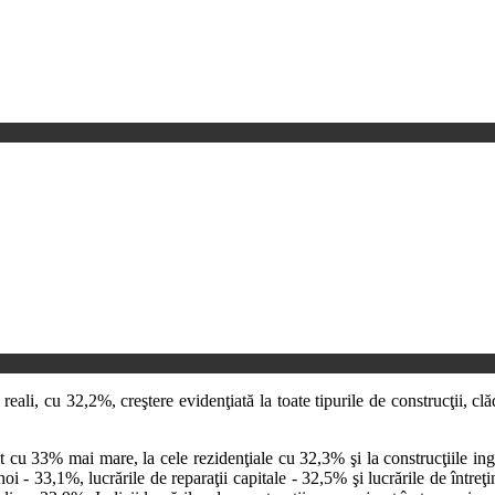
eali, cu 32,2%, creştere evidenţiată la toate tipurile de construcţii, clădi
a fost cu 33% mai mare, la cele rezidenţiale cu 32,3% şi la construcţiil
i noi - 33,1%, lucrările de reparaţii capitale - 32,5% şi lucrările de într