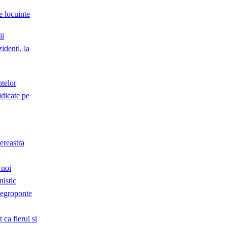
e locuinte
ii
identl, la
ntelor
idicate pe
ereastra
 noi
nistic
 Negroponte
 ca fierul si