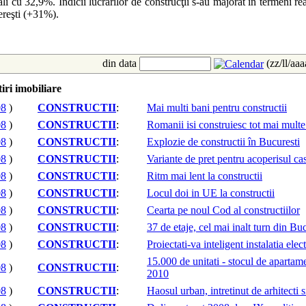
li cu 32,9%. Indicii lucrărilor de construcţii s-au majorat în termeni real
nereşti (+31%).
din data
(zz/ll/aa
iri imobiliare
08
)
CONSTRUCTII
:
Mai multi bani pentru constructii
08
)
CONSTRUCTII
:
Romanii isi construiesc tot mai multe
08
)
CONSTRUCTII
:
Explozie de constructii în Bucuresti
08
)
CONSTRUCTII
:
Variante de pret pentru acoperisul ca
08
)
CONSTRUCTII
:
Ritm mai lent la constructii
08
)
CONSTRUCTII
:
Locul doi in UE la constructii
08
)
CONSTRUCTII
:
Cearta pe noul Cod al constructiilor
08
)
CONSTRUCTII
:
37 de etaje, cel mai inalt turn din Bu
08
)
CONSTRUCTII
:
Proiectati-va inteligent instalatia elec
15.000 de unitati - stocul de apartam
08
)
CONSTRUCTII
:
2010
08
)
CONSTRUCTII
:
Haosul urban, intretinut de arhitecti si