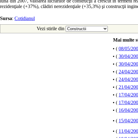
lună din 2007, valoarea lucrărilor de construcţii a crescut în termeni rea
rezidenţiale (+37%), clădiri nerezidenţiale (+35,3%) şi construcţii ingi
Sursa
:
Cotidianul
Vezi stirile din
Mai multe st
• (
08/05/20
• (
30/04/20
• (
30/04/20
• (
24/04/20
• (
24/04/20
• (
21/04/20
• (
17/04/20
• (
17/04/20
• (
16/04/20
• (
15/04/20
• (
11/04/20