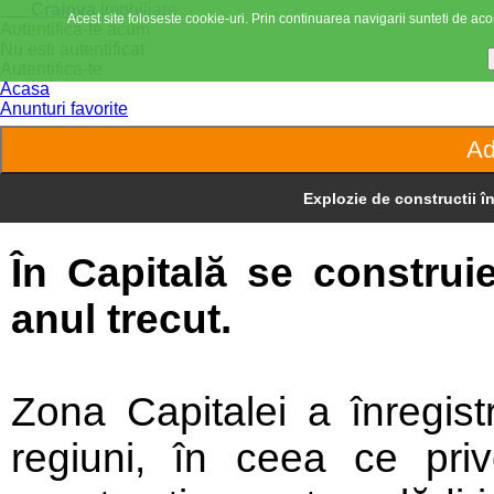
Craiova
imobiliare
Acest site foloseste cookie-uri. Prin continuarea navigarii sunteti de acor
Autentifica-te acum
Nu esti autentificat
Autentifica-te
Acasa
Anunturi favorite
Explozie de constructii î
În Capitală se construi
anul trecut.
Zona Capitalei a înregis
regiuni, în ceea ce priv