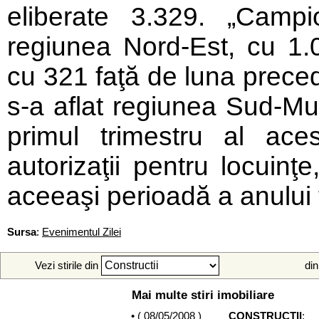
eliberate 3.329. „Campi
regiunea Nord-Est, cu 1.
cu 321 faţă de luna preced
s-a aflat regiunea Sud-Mun
primul trimestru al ace
autorizaţii pentru locuinţ
aceeaşi perioadă a anului 
Sursa
:
Evenimentul Zilei
Vezi stirile din
din
Mai multe stiri imobiliare
• (
08/05/2008
)
CONSTRUCTII
: