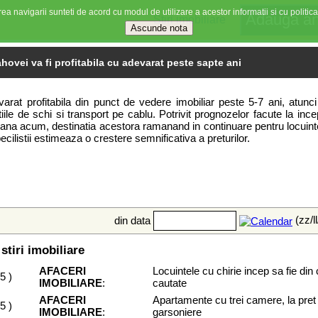
ea navigarii sunteti de acord cu modul de utilizare a acestor informatii si cu politica
Stiri imobiliare
hovei va fi profitabila cu adevarat peste sapte ani
t profitabila din punct de vedere imobiliar peste 5-7 ani, atunci can
rtiile de schi si transport pe cablu. Potrivit prognozelor facute la in
i pana acum, destinatia acestora ramanand in continuare pentru locuint
cilistii estimeaza o crestere semnificativa a preturilor.
(zz/l
din data
stiri imobiliare
AFACERI
Locuintele cu chirie incep sa fie din
05
)
IMOBILIARE
:
cautate
AFACERI
Apartamente cu trei camere, la pret
05
)
IMOBILIARE
:
garsoniere