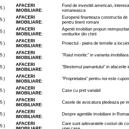
AFACERI
Fond de investitii american, interesa
05
)
IMOBILIARE
:
romaneasca
AFACERI
Europenii finanteaza constructia de 
05
)
IMOBILIARE
:
pentru tinerii romani
AFACERI
Agentii imobiliari propun neimpozita
05
)
IMOBILIARE
:
veniturilor din chirii
AFACERI
05
)
Proiectul - piatra de temelie a locuin
IMOBILIARE
:
AFACERI
05
)
"Raiul mioritic" in varianta imobiliara
IMOBILIARE
:
AFACERI
05
)
"Blestemul pamantului" in afacerile 
IMOBILIARE
:
AFACERI
05
)
"Proprietatea" pentru noi este cupon
IMOBILIARE
:
AFACERI
05
)
Case cu pret variabil
IMOBILIARE
:
AFACERI
05
)
Casele de avocatura pledeaza pe im
IMOBILIARE
:
AFACERI
05
)
Despre agentiile imobiliare in Roma
IMOBILIARE
:
AFACERI
Care sunt adevaratele costuri de co
05
)
IMOBILIARE
:
unei case