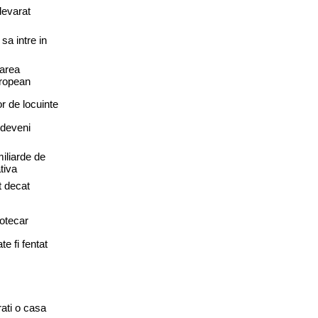
devarat
sa intre in
carea
uropean
or de locuinte
a deveni
iliarde de
tiva
t decat
potecar
e fi fentat
rati o casa