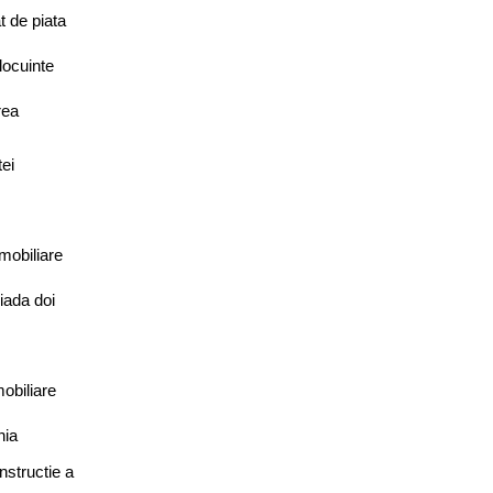
t de piata
locuinte
rea
tei
imobiliare
iada doi
obiliare
nia
nstructie a