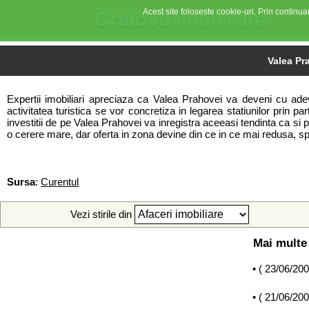
Acest site foloseste cookie-uri. Prin continuar
Craiova
imobiliare
Valea Pra
Expertii imobiliari apreciaza ca Valea Prahovei va deveni cu adevara
activitatea turistica se vor concretiza in legarea statiunilor prin pa
investitii de pe Valea Prahovei va inregistra aceeasi tendinta ca s
o cerere mare, dar oferta in zona devine din ce in ce mai redusa, spe
Sursa
:
Curentul
Vezi stirile din
Mai multe 
• (
23/06/20
• (
21/06/20