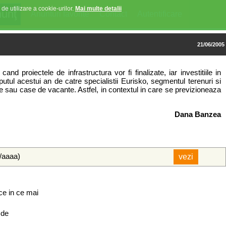
 de utilizare a cookie-urilor.
Mai multe detalii
Anunturi favorite
Contact
Autentificare
21/06/2005
d proiectele de infrastructura vor fi finalizate, iar investitiile in
ceputul acestui an de catre specialistii Eurisko, segmentul terenuri si
e sau case de vacante. Astfel, in contextul in care se previzioneaza
Dana Banzea
l/aaaa)
 ce in ce mai
 de