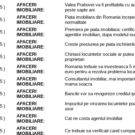
AFACERI
Valea Prahovei va fi profitabila cu a
05
)
IMOBILIARE
:
peste sapte ani
AFACERI
Piata imobiliara din Romania incepe 
05
)
IMOBILIARE
:
normalitate
AFACERI
Premiera pe piata imobiliara: certifi
05
)
IMOBILIARE
:
agentilor imobiliari, dupa modelul e
AFACERI
05
)
Creste presiunea pe piata inchirieril
IMOBILIARE
:
AFACERI
Chiriasii locuintelor sociale ar pute
05
)
IMOBILIARE
:
proprietari
AFACERI
Romania trebuie sa investeasca 5 m
05
)
IMOBILIARE
:
euro pentru a rezolva problema loca
AFACERI
Consultantul imobiliar, mai importan
05
)
IMOBILIARE
:
mama soacra
AFACERI
05
)
Bancile vor sa revigoreze creditul i
IMOBILIARE
:
AFACERI
Impozitul pe vinzarea locuintelor poat
05
)
IMOBILIARE
:
usor
AFACERI
05
)
Cat ne costa agentul imobiliar
IMOBILIARE
:
AFACERI
05
)
Ce trebuie sa verificati cand cumpa
IMOBILIARE
: