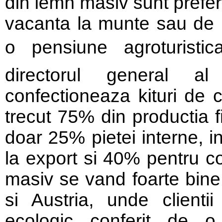
din lemn masiv sunt prefer
vacanta la munte sau de p
o pensiune agroturistic
directorul general a
confectioneaza kituri de 
trecut 75% din productia f
doar 25% pietei interne, i
la export si 40% pentru c
masiv se vand foarte bine 
si Austria, unde clientii
ecologic conferit de o 