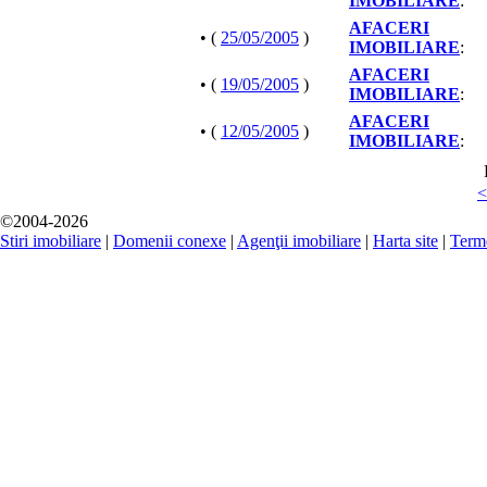
IMOBILIARE
:
AFACERI
• (
25/05/2005
)
IMOBILIARE
:
AFACERI
• (
19/05/2005
)
IMOBILIARE
:
AFACERI
• (
12/05/2005
)
IMOBILIARE
:
<
©2004-2026
Stiri imobiliare
|
Domenii conexe
|
Agenţii imobiliare
|
Harta site
|
Terme