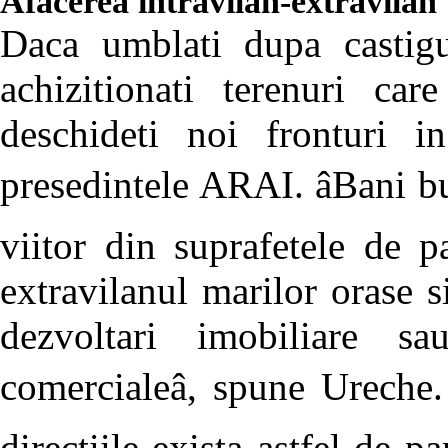
Afacerea intravilan-extravilan
Daca umblati dupa castigu
achizitionati terenuri ca
deschideti noi fronturi i
presedintele ARAI. âBani bu
viitor din suprafetele de 
extravilanul marilor orase s
dezvoltari imobiliare s
comercialeâ, spune Ureche.
directiile exista astfel de 