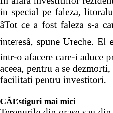
In afara investitiilor reziden
in special pe faleza, litoral
âTot ce a fost faleza s-a c
interesâ, spune Ureche. El
intr-o afacere care-i aduce p
aceea, pentru a se dezmorti, 
facilitati pentru investitori.
CĂĽstiguri mai mici
Terenurile din orase sau din