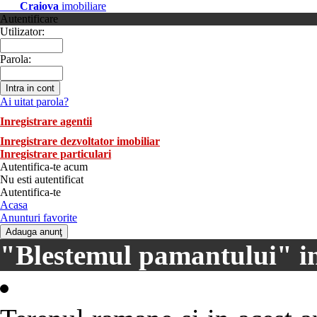
Craiova
imobiliare
Autentificare
Utilizator:
Parola:
Ai uitat parola?
Inregistrare agentii
Inregistrare dezvoltator imobiliar
Inregistrare particulari
Autentifica-te acum
Nu esti autentificat
Autentifica-te
Acasa
Anunturi favorite
"Blestemul pamantului" in 