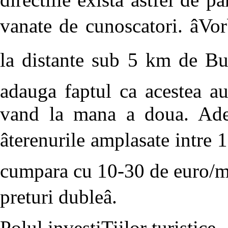
vanate de cunoscatori. âV
la distante sub 5 km de Buc
adauga faptul ca acestea au
vand la mana a doua. Adev
âterenurile amplasate intre
cumpara cu 10-30 de euro/mp
preturi dubleâ.
Polul investiTiilor turistice