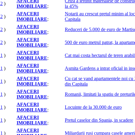
AFACERI
Criza a ieftinit materialele de constru
12
)
IMOBILIARE
:
la 45%
AFACERI
Notarii au crescut pretul minim al loc
12
)
IMOBILIARE
:
Capitala
AFACERI
12
)
Reduceri de 5.000 de euro de Martis
IMOBILIARE
:
AFACERI
12
)
500 de euro metrul patrat, la apartam
IMOBILIARE
:
AFACERI
11
)
Cat mai costa hectarul de teren arab
IMOBILIARE
:
AFACERI
11
)
Asmita Gardens a intrat oficial in in
IMOBILIARE
:
AFACERI
Cu cat se vand apartamentele noi cu 
11
)
IMOBILIARE
:
din Capitala
AFACERI
11
)
Romanii, limitati la spatiu de preturil
IMOBILIARE
:
AFACERI
11
)
Locuinte de la 30.000 de euro
IMOBILIARE
:
AFACERI
11
)
Pretul caselor din Spania, in scadere
IMOBILIARE
:
AFACERI
11
)
Miliardarii rusi cumpara casele ameri