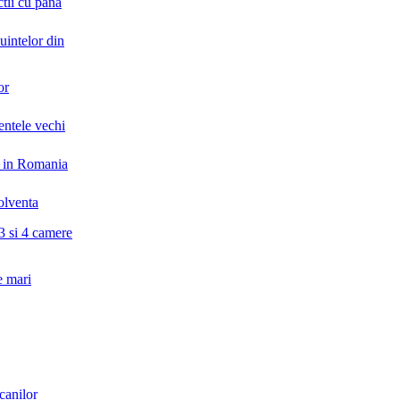
ctii cu pana
uintelor din
or
entele vechi
il in Romania
solventa
3 si 4 camere
e mari
canilor