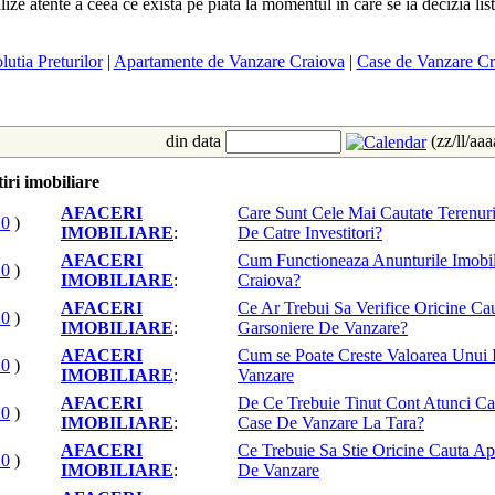
lize atente a ceea ce exista pe piata la momentul in care se ia decizia lis
lutia Preturilor
|
Apartamente de Vanzare Craiova
|
Case de Vanzare Cr
din data
(zz/ll/aa
iri imobiliare
AFACERI
Care Sunt Cele Mai Cautate Terenur
20
)
IMOBILIARE
:
De Catre Investitori?
AFACERI
Cum Functioneaza Anunturile Imobil
20
)
IMOBILIARE
:
Craiova?
AFACERI
Ce Ar Trebui Sa Verifice Oricine Ca
20
)
IMOBILIARE
:
Garsoniere De Vanzare?
AFACERI
Cum se Poate Creste Valoarea Unui 
20
)
IMOBILIARE
:
Vanzare
AFACERI
De Ce Trebuie Tinut Cont Atunci C
20
)
IMOBILIARE
:
Case De Vanzare La Tara?
AFACERI
Ce Trebuie Sa Stie Oricine Cauta A
20
)
IMOBILIARE
:
De Vanzare