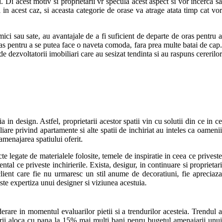
Di acest motiv si proprietarii vr specula acest aspect si vor incerca sa
 in acest caz, si aceasta categorie de orase va atrage atata timp cat vor
 mici sau sate, au avantajale de a fi suficient de departe de oras pentru a
e oras pentru a se putea face o naveta comoda, fara prea multe batai de cap.
 dezvoltatorii imobiliari care au sesizat tendinta si au raspuns cererilor
 in design. Astfel, proprietarii acestor spatii vin cu solutii din ce in ce
liare privind apartamente si alte spatii de inchiriat au inteles ca oamenii
amenajarea spatiului oferit.
 legate de materialele folosite, temele de inspiratie in ceea ce priveste
tal ce priveste inchirierile. Exista, desigur, in continuare si proprietari
client care fie nu urmaresc un stil anume de decoratiuni, fie apreciaza
ste expertiza unui designer si viziunea acestuia.
derare in momentul evaluarilor pietii si a trendurilor acesteia. Trendul a
tarii aloca cu pana la 15% mai multi bani penru bugetul amenajarii unu