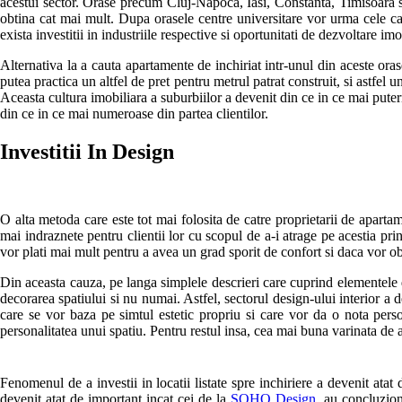
acestui sector. Orase precum Cluj-Napoca, Iasi, Constanta, Timisoara sau
obtina cat mai mult. Dupa orasele centre universitare vor urma cele care
exista investitii in industriile respective si oportunitati de dezvoltare imo
Alternativa la a cauta apartamente de inchiriat intr-unul din aceste orase 
putea practica un altfel de pret pentru metrul patrat construit, si astfel 
Aceasta cultura imobiliara a suburbiilor a devenit din ce in ce mai putern
din ce in ce mai numeroase din partea clientilor.
Investitii In Design
O alta metoda care este tot mai folosita de catre proprietarii de apartamen
mai indraznete pentru clientii lor cu scopul de a-i atrage pe acestia prin
vor plati mai mult pentru a avea un grad sporit de confort si daca vor ob
Din aceasta cauza, pe langa simplele descrieri care cuprind elementele de
decorarea spatiului si nu numai. Astfel, sectorul design-ului interior a d
care se vor baza pe simtul estetic propriu si care vor da o nota person
personalitatea unui spatiu. Pentru restul insa, cea mai buna varinata de a
Fenomenul de a investii in locatii listate spre inchiriere a devenit atat
devenit atat de important incat cei de la
SOHO Design
, au concluzion