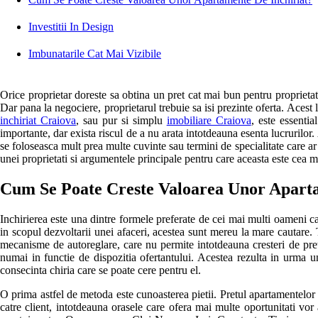
Investitii In Design
Imbunatarile Cat Mai Vizibile
Orice proprietar doreste sa obtina un pret cat mai bun pentru proprieta
Dar pana la negociere, proprietarul trebuie sa isi prezinte oferta. Acest 
inchiriat Craiova
, sau pur si simplu
imobiliare Craiova
, este essenti
importante, dar exista riscul de a nu arata intotdeauna esenta lucrurilor. 
se foloseasca mult prea multe cuvinte sau termini de specialitate care ar p
unei proprietati si argumentele principale pentru care aceasta este cea m
Cum Se Poate Creste Valoarea Unor Aparta
Inchirierea este una dintre formele preferate de cei mai multi oameni ca
in scopul dezvoltarii unei afaceri, acestea sunt mereu la mare cautare. 
mecanisme de autoreglare, care nu permite intotdeauna cresteri de pretur
numai in functie de dispozitia ofertantului. Acestea rezulta in urma un
consecinta chiria care se poate cere pentru el.
O prima astfel de metoda este cunoasterea pietii. Pretul apartamentelor o
catre client, intotdeauna orasele care ofera mai multe oportunitati vor 