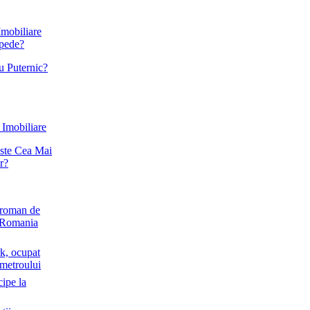
Imobiliare
epede?
u Puternic?
 Imobiliare
Este Cea Mai
r?
 roman de
in Romania
rk, ocupat
 metroului
cipe la