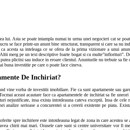
tea lui. Asta se poate intampla numai in urma unei negocieri cat se poat
lucru se face printr-un anunt bine structurat, transparent si care sa nu in
al ca acesta sa inteleaga ce se ofera de la prima vizionare a unui anu
Altii merg pe un text descriptive foarte bogat si cu multe”inflorituri”. Des
utea plictisi sau induce in eroare clientul. Anunturile nu trebuie sa fie o
ai buna investitie pe care o poate face cineva.
mente De Inchiriat?
nd vine vorba de investitii imobiliare. Fie ca sunt apartamente sau garso
Tocmai aceast acautare face ca apartamentele de inchiriat sa fie uneori 
i nejustificate, insa exista intotdeauna cateva exceptii. Insa de cele m
ei analize serioase a concurentei si a cererii existente pe piata. Exis
ferite spre inchiriere este intotdeauna legat de zona in care acestea se a
avea chirii mai mari. Orasele care sunt si centre universitare vor fi me