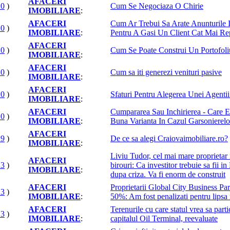
AFACERI
20
)
Cum Se Negociaza O Chirie
IMOBILIARE
:
AFACERI
Cum Ar Trebui Sa Arate Anunturile 
20
)
IMOBILIARE
:
Pentru A Gasi Un Client Cat Mai R
AFACERI
20
)
Cum Se Poate Construi Un Portofoli
IMOBILIARE
:
AFACERI
20
)
Cum sa iti generezi venituri pasive
IMOBILIARE
:
AFACERI
20
)
Sfaturi Pentru Alegerea Unei Agentii
IMOBILIARE
:
AFACERI
Cumpararea Sau Inchirierea - Care 
20
)
IMOBILIARE
:
Buna Varianta In Cazul Garsonierelo
AFACERI
19
)
De ce sa alegi Craiovaimobiliare.ro?
IMOBILIARE
:
Liviu Tudor, cel mai mare proprietar
AFACERI
13
)
birouri: Ca investitor trebuie sa fii 
IMOBILIARE
:
dupa criza. Va fi enorm de construit
AFACERI
Proprietarii Global City Business Pa
13
)
IMOBILIARE
:
50%: Am fost penalizati pentru lipsa
AFACERI
Terenurile cu care statul vrea sa parti
13
)
IMOBILIARE
:
capitalul Oil Terminal, reevaluate