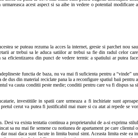
sa urmareasca acest aspect si sa aibe in vedere o potential modificare a
 acestea se puteau rezuma la acces la internet, gresie si parchet nou sau
arii ar trebui sa le aduca satiilor ar trebui sa fie din radul celor care
ta sa eficientizarea din punct de vedere termic a spatiului ar putea face
ndeplineste functia de baza, nu va mai fi suficienta pentru a “vinde” un
da de dus din material reciclate pana la a reconfigure spatiul baii pentru a
tul va cauta conditii peste medie; conditii pentru care va fi dispus sa si
atarie, investitiile in spatii care urmeaza a fi inchiriate sunt aproape
pretul cerut va putea fi justificabil mai mare si cu atat ai repede se vor
. Desi va exista tentatia continua a proprietarului de a-si exprima stilul
a incat sa nu mai fie semene cu notiunea de apartament pe care clientul o
dar nuai daca sunt facute in limita bunul simt. Aceasta limita este ea in