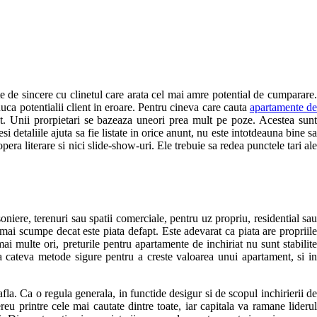
e de sincere cu clinetul care arata cel mai amre potential de cumparare.
duca potentialii client in eroare. Pentru cineva care cauta
apartamente d
nt. Unii prorpietari se bazeaza uneori prea mult pe poze. Acestea sun
i detaliile ajuta sa fie listate in orice anunt, nu este intotdeauna bine sa
pera literare si nici slide-show-uri. Ele trebuie sa redea punctele tari ale
niere, terenuri sau spatii comerciale, pentru uz propriu, residential sau
mai scumpe decat este piata defapt. Este adevarat ca piata are propriile
ai multe ori, preturile pentru apartamente de inchiriat nu sunt stabilite
ta cateva metode sigure pentru a creste valoarea unui apartament, si in
fla. Ca o regula generala, in functide desigur si de scopul inchirierii de
reu printre cele mai cautate dintre toate, iar capitala va ramane liderul