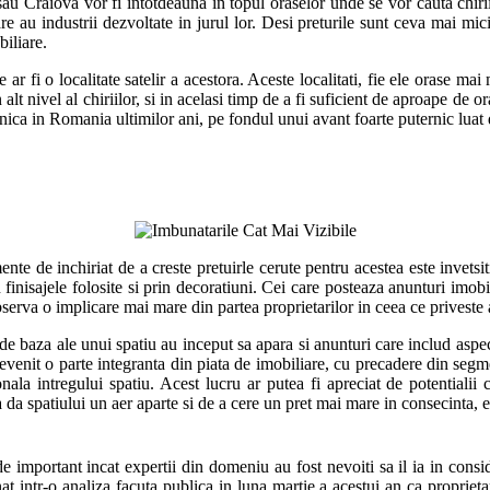
 Craiova vor fi intotdeauna in topul oraselor unde se vor cauta chirii. 
 au industrii dezvoltate in jurul lor. Desi preturile sunt ceva mai mici
biliare.
ar fi o localitate satelir a acestora. Aceste localitati, fie ele orase mai
un alt nivel al chiriilor, si in acelasi timp de a fi suficient de aproape d
ica in Romania ultimilor ani, pe fondul unui avant foarte puternic luat de
te de inchiriat de a creste pretuirle cerute pentru acestea este invetsitia
 finisajele folosite si prin decoratiuni. Cei care posteaza anunturi imobi
serva o implicare mai mare din partea proprietarilor in ceea ce priveste 
 baza ale unui spatiu au inceput sa apara si anunturi care includ aspecte
evenit o parte integranta din piata de imobiliare, cu precadere din segmen
ala intregului spatiu. Acest lucru ar putea fi apreciat de potentialii 
 da spatiului un aer aparte si de a cere un pret mai mare in consecinta, e
 de important incat expertii din domeniu au fost nevoiti sa il ia in consi
at intr-o analiza facuta publica in luna martie a acestui an ca proprie