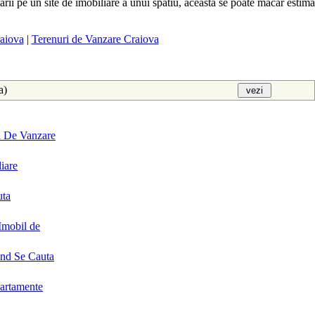
tarii pe un site de imobiliare a unui spatiu, aceasta se poate macar estima
aiova
|
Terenuri de Vanzare Craiova
aa)
i De Vanzare
iare
uta
Imobil de
and Se Cauta
partamente