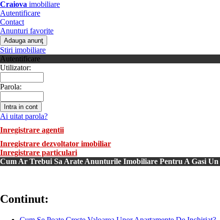
Craiova
imobiliare
Autentificare
Contact
Anunturi favorite
Stiri imobiliare
Autentificare
Utilizator:
Parola:
Ai uitat parola?
Inregistrare agentii
Inregistrare dezvoltator imobiliar
Inregistrare particulari
Cum Ar Trebui Sa Arate Anunturile Imobiliare Pentru A Gasi Un
Continut:
Cum Se Poate Creste Valoarea Unor Apartamente De Inchiriat?