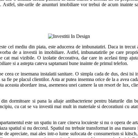
l. Astfel, site-urile de anunturi imobiliare vor trebui de acum inainte 
 peste cel mediu din piata, este aducerea de imbunatatiri. Daca in trecut
orba de a investii in imobiliare. Astfel, imbunatatirile pe care propriet
ie cat mai vizibile. O izolatie decorativa, dar care in acelasi timp aju
iobiliare si a astepta cateva saptamani bune inainte de primul telefon.
e ceea ce insemana instalatii sanitare. O simpla cada de dus, desi isi i
ta sa fie pe placul clientilor. Asta ar putea insemna orice de la a avea ca
sta aceasta abordare insa, asemenea unei camere la un resort de lux, clien
in dormitoare si pana la aliaje antibacteriene pentru blaturile din buc
cipiu, cu cat se va investii mai mult in materiale si decoratiuni cu atat 
apartamentul este un spatiu in care cineva locuieste si nu o opera de arta
iriaza spatiul si nu decorul. Spatiul nu trebuie transformat in asa masur
te de apreciate, mai ales intr-o lume sufocata de consumerism si kitsch, 