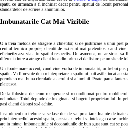
spatiu ce urmeaza a fi inchiriat decat pentru spatiul de locuit persona
standardelor de scriere a anunturilor.
Imbunatarile Cat Mai Vizibile
O a treia metoda de atragere a clinetilor, si de justificare a unui pret
central termica proprie, clientii de azi sunt mai pretentiosi cand vine v
eficinetizeaza viata in spatiul respectiv. De asmenea, nu ar strica sa f
diferenta intre a atrage client inca din prima zi de listare pe un site de 
Un foarte mare accent, cand vine vorba de imbunatatiri, ar trebui pus p
spatiu. Va fi nevoie de o reinterpretare a spatiului baii astfel incat aces
permite o mai buna circulatie a aerului si a luminii. Poate parea fantezi
plateasca.
De la folosirea de lemn recuperate si reconditionat pentru mobilierul d
nelimitate. Totul depinde de imaginatia si bugetul proprietarului. In prin
gasi clienti dispusi sa-l achite.
Insa nimeni nu trebuie sa se lase dus de val prea tare. Inainte de toate 
prin intermediul acestui spatiu, acesta ar trebui sa inteleaga ca se inch
are in minte. Imbunatatirile si decoratiunile de bun gust sunt cat se poa