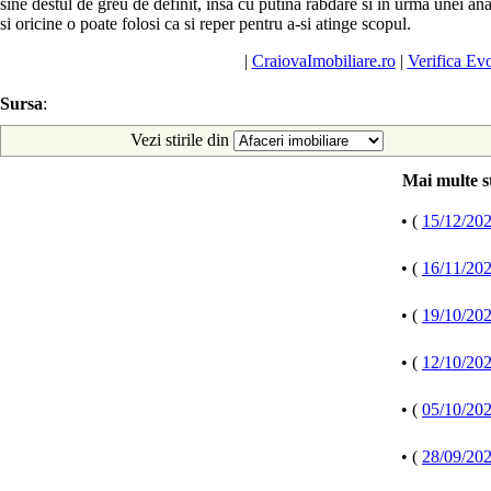
sine destul de greu de definit, insa cu putina rabdare si in urma unei ana
si oricine o poate folosi ca si reper pentru a-si atinge scopul.
|
CraiovaImobiliare.ro
|
Verifica Evo
Sursa
:
Vezi stirile din
Mai multe st
• (
15/12/20
• (
16/11/20
• (
19/10/20
• (
12/10/20
• (
05/10/20
• (
28/09/20