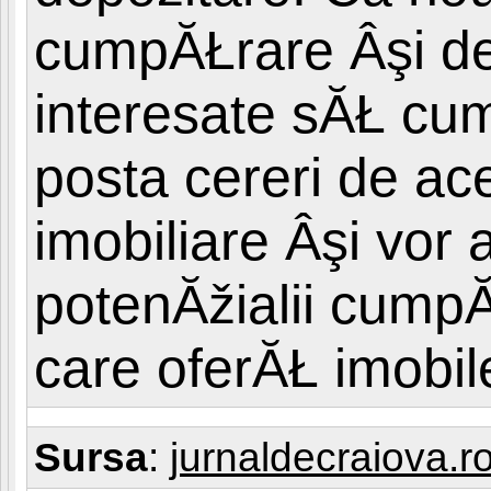
cumpĂŁrare Âşi de
interesate sĂŁ cu
posta cereri de ace
imobiliare Âşi vor
potenĂžialii cumpĂ
care oferĂŁ imobil
Sursa
:
jurnaldecraiova.r