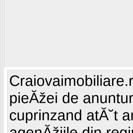
Craiovaimobiliare.
pieĂžei de anunturi
cuprinzand atĂ˘t a
agenĂžiile din reg