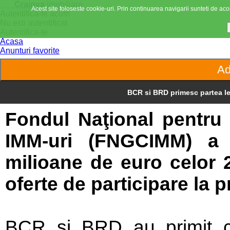
Craiova
imobiliare
Acest site foloseste cookie-uri. Prin continuarea navigarii sunteti de acor
Autentifica-te acum
Nu esti autentificat
Autentifica-te
Acasa
Anunturi favorite
BCR si BRD primesc partea le
Fondul Naţional pentru 
IMM-uri (FNGCIMM) a 
milioane de euro celor 
oferte de participare la
BCR şi BRD au primit c