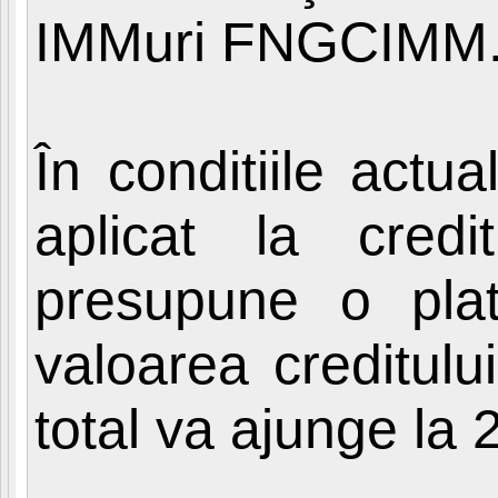
IMMuri FNGCIMM
În conditiile act
aplicat la cre
presupune o pla
valoarea creditulu
total va ajunge la 