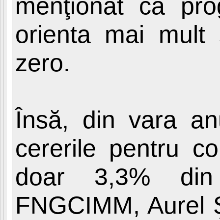
menţionat că pr
orienta mai mult 
zero.
Însă, din vara an
cererile pentru co
doar 3,3% din t
FNGCIMM, Aurel Ş