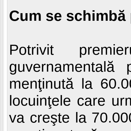
Cum se schimbă 
Potrivit premi
guvernamentală p
menţinută la 60.0
locuinţele care ur
va creşte la 70.0