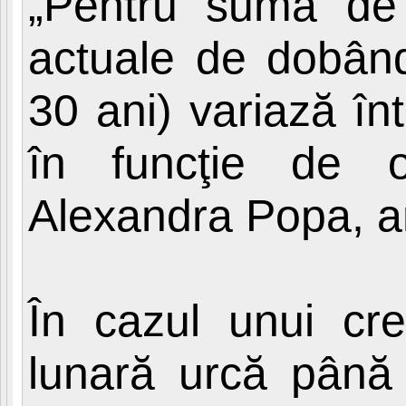
„Pentru suma de 
actuale de dobând
30 ani) variază în
în funcţie de o
Alexandra Popa, an
În cazul unui cre
lunară urcă până 