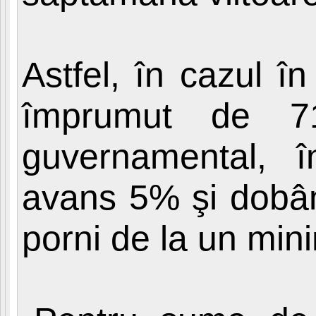
Astfel, în cazul î
împrumut de 71
guvernamental, î
avans 5% şi dobânz
porni de la un min