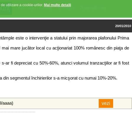
 de utilizare a cookie-urilor.
Mai multe detalii
Anunturi favorite
Contact
Autentificare
20/01/2010
tâmple este o intervenţie a statului prin majorarea plafonului Prima
, cel mai mare jucător local cu acţionariat 100% românesc din piaţa de
s-ar fi depreciat cu 50%-60%, atunci volumul tranzacţiilor ar fi fost
a din segmentul închirierilor s-a micşorat cu numai 10%-20%.
ll/aaaa)