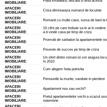
Piata imobiliara, blocata si anul acesta
IMOBILIARE
:
AFACERI
Criza diminueaza numarul de locuinte
IMOBILIARE
:
AFACERI
Romanii cu multe case, sursa de bani la 
IMOBILIARE
:
AFACERI
10 cifre pe care trebuie sa le ai in vedere
IMOBILIARE
:
a-ti vinde casa pe timp de criza
AFACERI
Promotii de sarbatori la apartamentele no
IMOBILIARE
:
AFACERI
Poveste de succes pe timp de criza
IMOBILIARE
:
AFACERI
Un sfert dintre romani isi vor asigura locu
IMOBILIARE
:
în 2010
AFACERI
Cum alegem hota potrivita
IMOBILIARE
:
AFACERI
Pensiunile la munte, vandute in pierdere
IMOBILIARE
:
AFACERI
Apartament nou sau vechi?
IMOBILIARE
:
AFACERI
Pretul apartamentelor vechi a scazut usor
IMOBILIARE
:
noiembrie
AFACERI