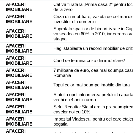
AFACERI
Cat va fi rata la „Prima casa 2” pentru loc
IMOBILIARE
:
de la zero
AFACERI
Criza din imobiliare, vazuta de cel mai di
IMOBILIARE
:
investitor din domeniu
Suprafata spatiilor de birouri livrate in Cap
AFACERI
va scadea cu 60% in 2010, iar cererea v
IMOBILIARE
:
stagna
AFACERI
Hagi stabileste un record imobiliar de cri
IMOBILIARE
:
AFACERI
Cand se termina criza din imobiliare?
IMOBILIARE
:
AFACERI
7 milioane de euro, cea mai scumpa casa
IMOBILIARE
:
Romania
AFACERI
Topul celor mai scumpe imobile din tara
IMOBILIARE
:
AFACERI
Statul a oprit intoarcerea pretului la apar
IMOBILIARE
:
vechi cu 4 ani in urma
AFACERI
Seful Regatta: Statul are in pix scumpire
IMOBILIARE
:
caselor noi cu 10%
AFACERI
Impozitul Vladescu, pentru cei care etale
IMOBILIARE
:
bogatia
AFACERI