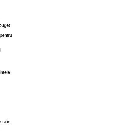
buget
 pentru
i
intele
 si in