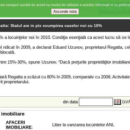
ea navigarii sunteti de acord cu modul de utilizare a acestor informatii si cu politica
Stiri imobiliare
atta: Statul are in pix scumpirea caselor noi cu 10%
 locuinţelor noi în 2010. Condiţia esenţială ca acest lucru să se în
n nivel ridicat în 2009, a declarat Eduard Uzunov, proprietarul Regatta
 blocată.
ntre 15%-30%, spune Uzunov. “Dacă preţurile proprietăţilor imobiliare 
iară Regatta a scăzut cu 80% în 2009, comparativ cu 2008. Activitate
t proprietarului.
(zz/
din data
 imobiliare
AFACERI
Liber la vanzarea locuintelor ANL
IMOBILIARE
: