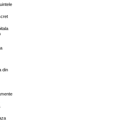
uintele
scret
itala
a
za
 din
tamente
a
aza