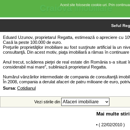
Acest site foloseste cookie-uri. Prin continuar
Craiova
imobiliare
Seful Reg
Eduard Uzunov, proprietarul Regatta, estimează o apreciere cu 10% a
Casă la peste 100.000 de euro.
Preţurile proprietăţilor imobiliare au fost susţinute artificial la u
consultanţă. Din acest motiv, piaţa imobiliară a rămas în continuare
Anul trecut, scăderea pieţei de real estate din România s-a situat î
considerabil mai mare”, subliniază proprietarul Regatta.
Numărul vânzărilor intermediate de compania de consultanţă imobil
În 2008, compania a derulat afaceri
de patru milioane de euro, potrivi
Sursa
:
Cotidianul
Vezi stirile din
Mai multe stiri
• (
22/02/2010
)