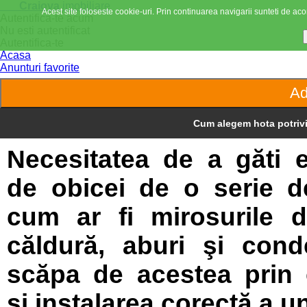
Craiova
imobiliare
Acest site foloseste cookie-uri. Prin continuarea navigarii sunteti de acor
Autentifica-te acum
Nu esti autentificat
Autentifica-te
Acasa
Anunturi favorite
Cum alegem hota potrivi
Necesitatea de a găti e
de obicei de o serie d
cum ar fi mirosurile 
căldură, aburi şi con
scăpa de acestea prin
şi instalarea corectă a u