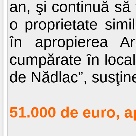
an, şi continuă să 
o proprietate sim
în apropierea A
cumpărate în local
de Nădlac”, susţin
51.000 de euro, a