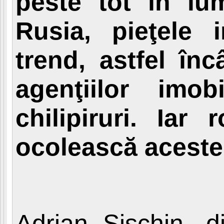
peste tot în lu
Rusia, pieţele 
trend, astfel înc
agenţiilor imob
chilipiruri. Ia
ocolească aceste 
Adrian Şişchin, d