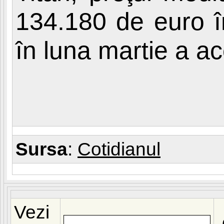
134.180 de euro î
în luna martie a ac
Sursa
:
Cotidianul
Vezi