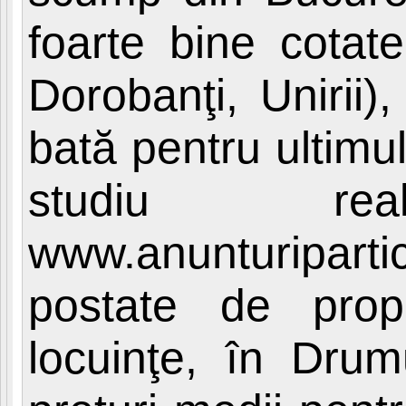
foarte bine cotat
Dorobanţi, Unirii
bată pentru ultimu
studiu re
www.anunturipartic
postate de prop
locuinţe, în Drum