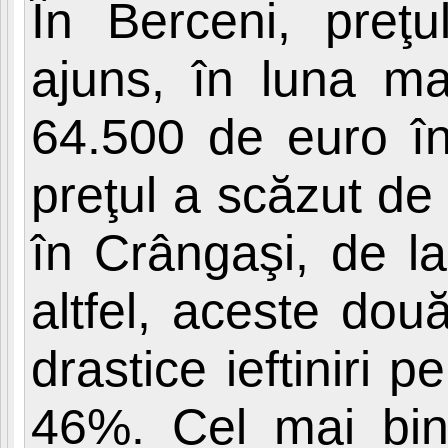
În Berceni, preţ
ajuns, în luna ma
64.500 de euro în
preţul a scăzut de
în Crângaşi, de l
altfel, aceste dou
drastice ieftiniri
46%. Cel mai bine