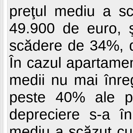
preţul mediu a s
49.900 de euro, ş
scădere de 34%, d
În cazul apartamen
medii nu mai înre
peste 40% ale p
depreciere s-a în
mediu a scăzut cu