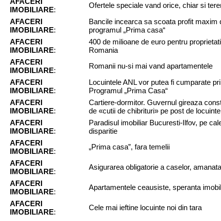
AFACERI
Ofertele speciale vand orice, chiar si tere
IMOBILIARE
:
AFACERI
Bancile incearca sa scoata profit maxim 
IMOBILIARE
:
programul „Prima casa“
AFACERI
400 de milioane de euro pentru proprietati
IMOBILIARE
:
Romania
AFACERI
Romanii nu-si mai vand apartamentele
IMOBILIARE
:
AFACERI
Locuintele ANL vor putea fi cumparate pri
IMOBILIARE
:
Programul „Prima Casa“
AFACERI
Cartiere-dormitor. Guvernul gireaza const
IMOBILIARE
:
de «cutii de chibrituri» pe post de locuinte
AFACERI
Paradisul imobiliar Bucuresti-Ilfov, pe cal
IMOBILIARE
:
disparitie
AFACERI
„Prima casa”, fara temelii
IMOBILIARE
:
AFACERI
Asigurarea obligatorie a caselor, amanat
IMOBILIARE
:
AFACERI
Apartamentele ceausiste, speranta imobili
IMOBILIARE
:
AFACERI
Cele mai ieftine locuinte noi din tara
IMOBILIARE
: