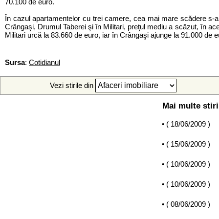
70.100 de euro.
În cazul apartamentelor cu trei camere, cea mai mare scădere s-a 
Crângaşi, Drumul Taberei şi în Militari, preţul mediu a scăzut, în ac
Militari urcă la 83.660 de euro, iar în Crângaşi ajunge la 91.000 de
Sursa
:
Cotidianul
Vezi stirile din
Mai multe stiri
• (
18/06/2009
)
• (
15/06/2009
)
• (
10/06/2009
)
• (
10/06/2009
)
• (
08/06/2009
)