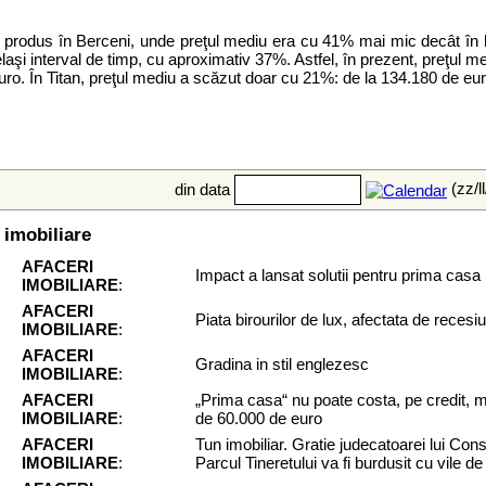
produs în Berceni, unde preţul mediu era cu 41% mai mic decât în lu
elaşi interval de timp, cu aproximativ 37%. Astfel, în prezent, preţul
 euro. În Titan, preţul mediu a scăzut doar cu 21%: de la 134.180 de eu
(zz/l
din data
 imobiliare
AFACERI
Impact a lansat solutii pentru prima casa
IMOBILIARE
:
AFACERI
Piata birourilor de lux, afectata de recesi
IMOBILIARE
:
AFACERI
Gradina in stil englezesc
IMOBILIARE
:
AFACERI
„Prima casa“ nu poate costa, pe credit, m
IMOBILIARE
:
de 60.000 de euro
AFACERI
Tun imobiliar. Gratie judecatoarei lui Con
IMOBILIARE
:
Parcul Tineretului va fi burdusit cu vile de