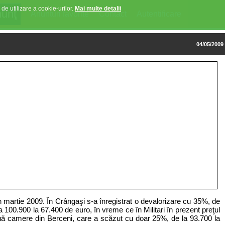
 de utilizare a cookie-urilor.
Mai multe detalii
Anunturi favorite
Contact
Autentificare
04/05/2009
n martie 2009. În Crângaşi s-a înregistrat o devalorizare cu 35%, de
 100.900 la 67.400 de euro, în vreme ce în Militari în prezent preţul
uă camere din Berceni, care a scăzut cu doar 25%, de la 93.700 la