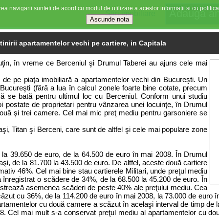
ea navigarii sunteti de acord cu modul de utilizare a acestor informatii si cu politica
Stiri imobiliare
tinirii apartamentelor vechi pe cartiere, in Capitala
puţin, în vreme ce Berceniul şi Drumul Taberei au ajuns cele mai
c de pe piaţa imobiliară a apartamentelor vechi din Bucureşti. Un
Bucureşti (fără a lua în calcul zonele foarte bine cotate, precum
să se bată pentru ultimul loc cu Berceniul. Conform unui studiu
noi postate de proprietari pentru vânzarea unei locuinţe, în Drumul
două şi trei camere. Cel mai mic preţ mediu pentru garsoniere se
aşi, Titan şi Berceni, care sunt de altfel şi cele mai populare zone
e, la 39.650 de euro, de la 64.500 de euro în mai 2008. În Drumul
aşi, de la 81.700 la 43.500 de euro. De altfel, aceste două cartiere
ativ 46%. Cel mai bine stau cartierele Militari, unde preţul mediu
 înregistrat o scădere de 34%, de la 68.500 la 45.200 de euro. În
gistrează asemenea scăderi de peste 40% ale preţului mediu. Cea
căzut cu 36%, de la 114.200 de euro în mai 2008, la 73.000 de euro î
rtamentelor cu două camere a scăzut în acelaşi interval de timp de la
8. Cel mai mult s-a conservat preţul mediu al apartamentelor cu do