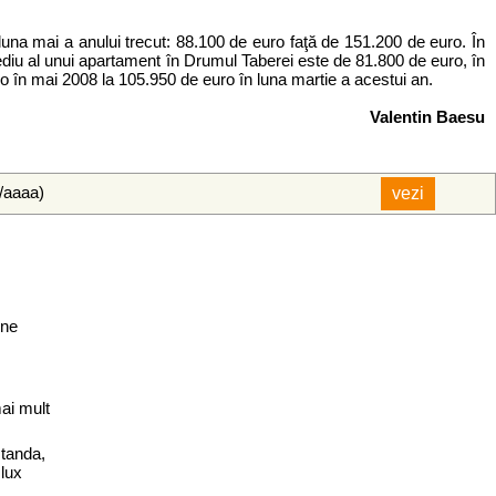
na mai a anului trecut: 88.100 de euro faţă de 151.200 de euro. În
 mediu al unui apartament în Drumul Taberei este de 81.800 de euro, în
ro în mai 2008 la 105.950 de euro în luna martie a acestui an.
Valentin Baesu
l/aaaa)
une
ai mult
standa,
 lux