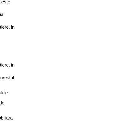
 peste
ua
iere, in
iere, in
n vestul
tele
 de
biliara