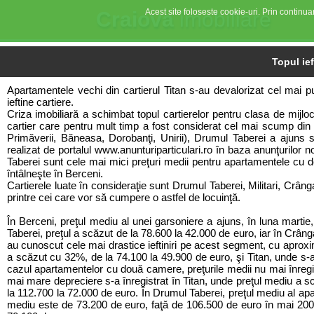
Acest site foloseste cookie-uri. Prin continuar
Craiova
imobiliare
Topul ief
Apartamentele vechi din cartierul Titan s-au devalorizat cel mai 
ieftine cartiere.
Criza imobiliară a schimbat topul cartierelor pentru clasa de mijlo
cartier care pentru mult timp a fost considerat cel mai scump din 
Primăverii, Băneasa, Dorobanţi, Unirii), Drumul Taberei a ajuns 
realizat de portalul www.anunturiparticulari.ro în baza anunţurilor 
Taberei sunt cele mai mici preţuri medii pentru apartamentele cu 
întâlneşte în Berceni.
Cartierele luate în consideraţie sunt Drumul Taberei, Militari, Crâng
printre cei care vor să cumpere o astfel de locuinţă.
În Berceni, preţul mediu al unei garsoniere a ajuns, în luna marti
Taberei, preţul a scăzut de la 78.600 la 42.000 de euro, iar în Crâng
au cunoscut cele mai drastice ieftiniri pe acest segment, cu aproxim
a scăzut cu 32%, de la 74.100 la 49.900 de euro, şi Titan, unde s-a
cazul apartamentelor cu două camere, preţurile medii nu mai înre
mai mare depreciere s-a înregistrat în Titan, unde preţul mediu a s
la 112.700 la 72.000 de euro. În Drumul Taberei, preţul mediu al apa
mediu este de 73.200 de euro, faţă de 106.500 de euro în mai 200