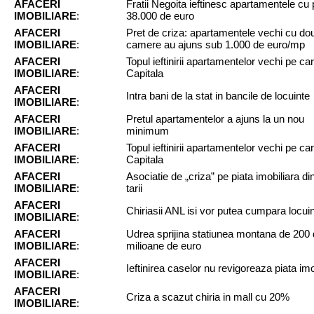
AFACERI
Fratii Negoita ieftinesc apartamentele cu
IMOBILIARE
:
38.000 de euro
AFACERI
Pret de criza: apartamentele vechi cu do
IMOBILIARE
:
camere au ajuns sub 1.000 de euro/mp
AFACERI
Topul ieftinirii apartamentelor vechi pe cart
IMOBILIARE
:
Capitala
AFACERI
Intra bani de la stat in bancile de locuinte
IMOBILIARE
:
AFACERI
Pretul apartamentelor a ajuns la un nou
IMOBILIARE
:
minimum
AFACERI
Topul ieftinirii apartamentelor vechi pe cart
IMOBILIARE
:
Capitala
AFACERI
Asociatie de „criza” pe piata imobiliara di
IMOBILIARE
:
tarii
AFACERI
Chiriasii ANL isi vor putea cumpara locuin
IMOBILIARE
:
AFACERI
Udrea sprijina statiunea montana de 200
IMOBILIARE
:
milioane de euro
AFACERI
Ieftinirea caselor nu revigoreaza piata imo
IMOBILIARE
:
AFACERI
Criza a scazut chiria in mall cu 20%
IMOBILIARE
: