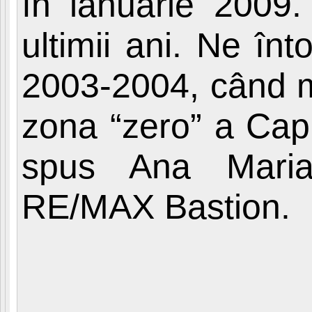
în ianuarie 2009.
ultimii ani. Ne înt
2003-2004, când me
zona “zero” a Capi
spus Ana Maria 
RE/MAX Bastion.