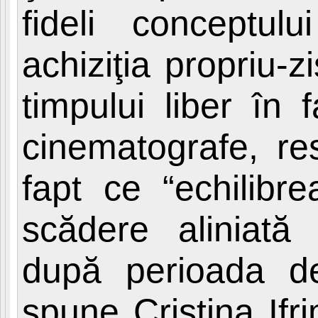
fideli conceptu
achiziţia propriu-
timpului liber în f
cinematografe, res
fapt ce “echilibrea
scădere aliniată
după perioada de 
spune Cristina Ifr