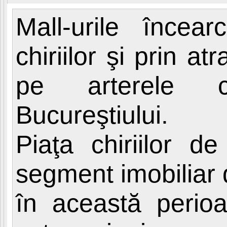
Mall-urile încea
chiriilor şi prin a
pe arterele co
Bucureştiului.
Piaţa chiriilor d
segment imobiliar d
în această perioad