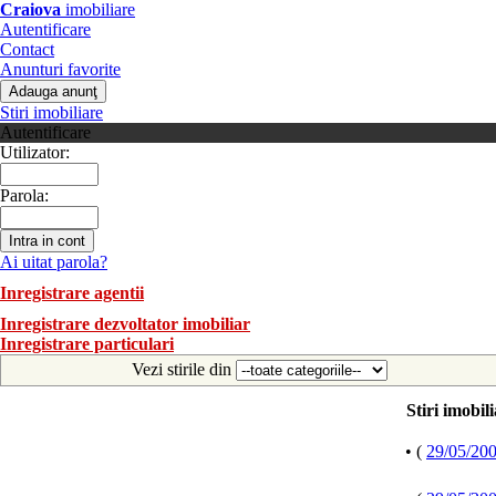
Craiova
imobiliare
Autentificare
Contact
Anunturi favorite
Stiri imobiliare
Autentificare
Utilizator:
Parola:
Ai uitat parola?
Inregistrare agentii
Inregistrare dezvoltator imobiliar
Inregistrare particulari
Vezi stirile din
Stiri imobil
• (
29/05/20