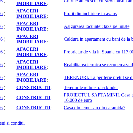
06
)
Chiriile au crescut cu 50% intr-un an
IMOBILIARE
:
AFACERI
06
)
Profit din inchiriere in avans
IMOBILIARE
:
AFACERI
06
)
Asigurarea locuintei: taxa pe liniste
IMOBILIARE
:
AFACERI
06
)
Caldura in apartament cu bani de la 
IMOBILIARE
:
AFACERI
06
)
Proprietar de vila in Spania cu 117.
IMOBILIARE
:
AFACERI
06
)
Reabilitarea termica se recupereaza d
IMOBILIARE
:
AFACERI
06
)
TERENURI. La periferie pretul se d
IMOBILIARE
:
06
)
CONSTRUCTII
:
Terenurile ieftine–oua kinder
PROIECTUL SAPTAMINII. Casa por
06
)
CONSTRUCTII
:
16.000 de euro
06
)
CONSTRUCTII
:
Casa din lemn sau din caramida?
ni si conditii