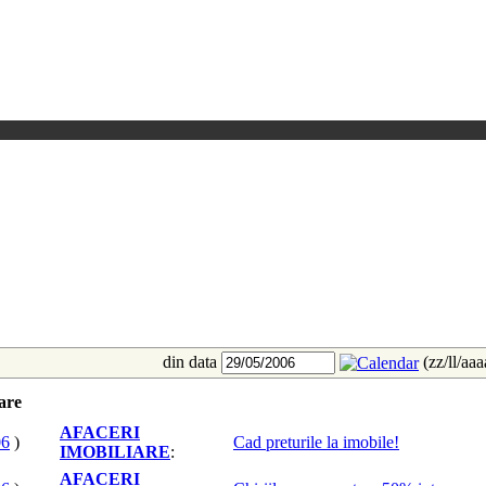
din data
(zz/ll/aa
iare
AFACERI
06
)
Cad preturile la imobile!
IMOBILIARE
:
AFACERI