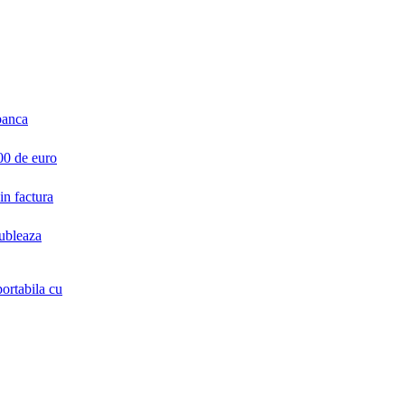
banca
000 de euro
in factura
ubleaza
tabila cu