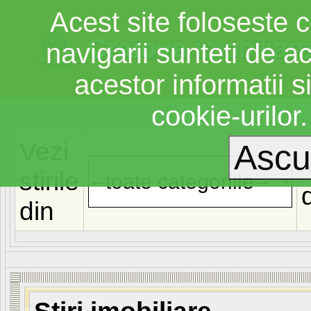
Acest site foloseste c
Craiova
imobiliar
navigarii sunteti de a
acestor informatii si
cookie-urilor
Vezi
stirile
din