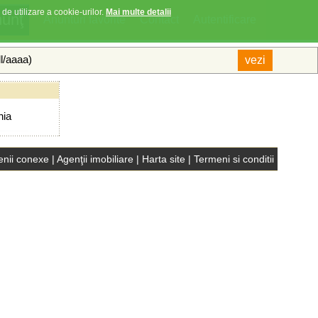
 de utilizare a cookie-urilor.
Mai multe detalii
Anunturi favorite
Contact
Autentificare
ll/aaaa)
nia
nii conexe
|
Agenţii imobiliare
|
Harta site
|
Termeni si conditii