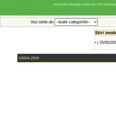
Acest site foloseste cookie-uri. Prin continuar
Craiova
imobiliare
Vezi stirile din
Stiri imob
• (
25/05/20
©2004-2026