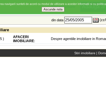
ea navigarii sunteti de acord cu modul de utilizare a acestor informatii si cu politica
Stiri imobiliare
(zz/
din data
iliare
AFACERI
05
)
Despre agentiile imobiliare in Roma
IMOBILIARE
:
Stiri imobiliare
|
Dome