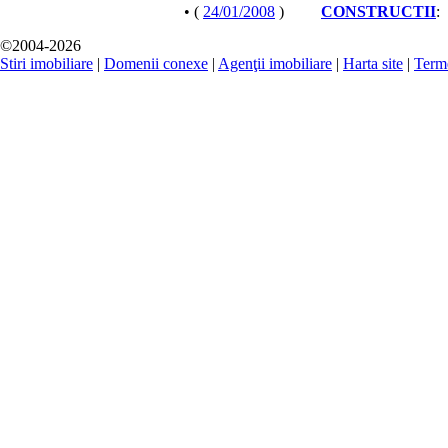
• (
24/01/2008
)
CONSTRUCTII
:
©2004-2026
Stiri imobiliare
|
Domenii conexe
|
Agenţii imobiliare
|
Harta site
|
Terme