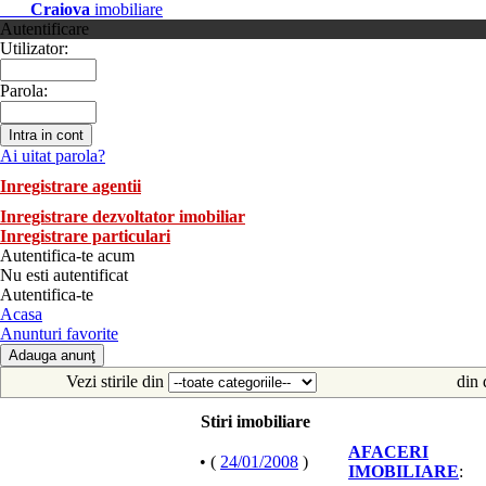
Craiova
imobiliare
Autentificare
Utilizator:
Parola:
Ai uitat parola?
Inregistrare agentii
Inregistrare dezvoltator imobiliar
Inregistrare particulari
Autentifica-te acum
Nu esti autentificat
Autentifica-te
Acasa
Anunturi favorite
Vezi stirile din
din 
Stiri imobiliare
AFACERI
• (
24/01/2008
)
IMOBILIARE
: