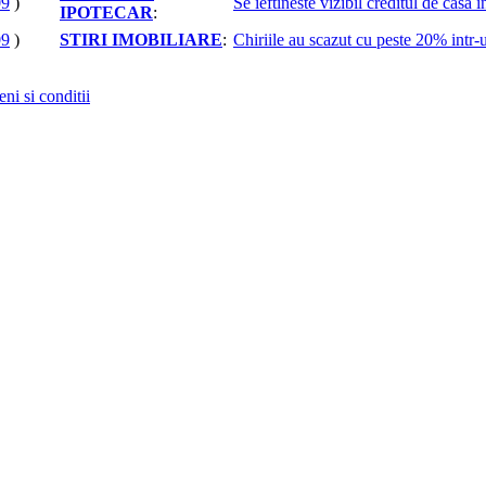
09
)
Se ieftineste vizibil creditul de casa in
IPOTECAR
:
09
)
STIRI IMOBILIARE
:
Chiriile au scazut cu peste 20% intr-
ni si conditii