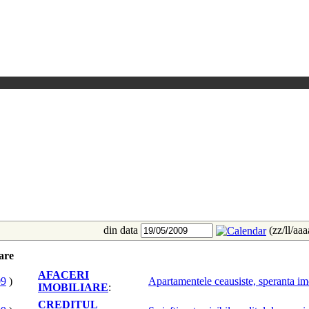
din data
(zz/ll/aa
iare
AFACERI
09
)
Apartamentele ceausiste, speranta imo
IMOBILIARE
:
CREDITUL