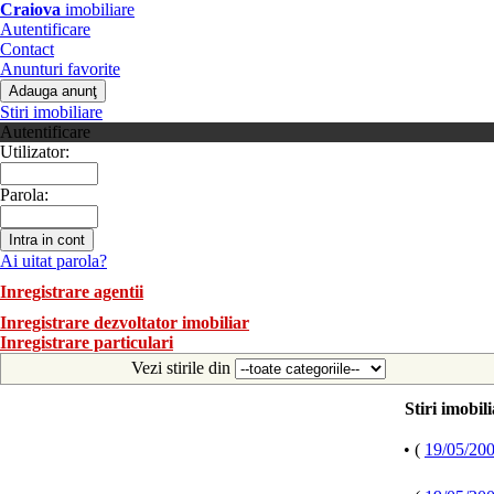
Craiova
imobiliare
Autentificare
Contact
Anunturi favorite
Stiri imobiliare
Autentificare
Utilizator:
Parola:
Ai uitat parola?
Inregistrare agentii
Inregistrare dezvoltator imobiliar
Inregistrare particulari
Vezi stirile din
Stiri imobil
• (
19/05/20