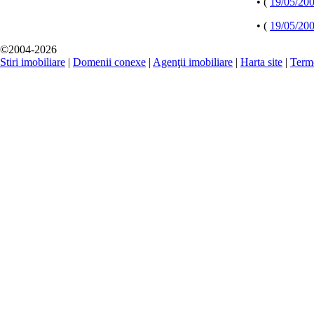
• (
19/05/20
• (
19/05/20
©2004-2026
Stiri imobiliare
|
Domenii conexe
|
Agenţii imobiliare
|
Harta site
|
Terme