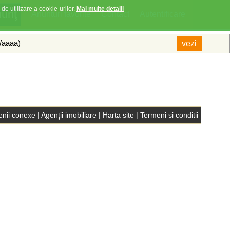
 de utilizare a cookie-urilor.
Mai multe detalii
Anunturi favorite
Contact
Autentificare
l/aaaa)
nii conexe
|
Agenţii imobiliare
|
Harta site
|
Termeni si conditii