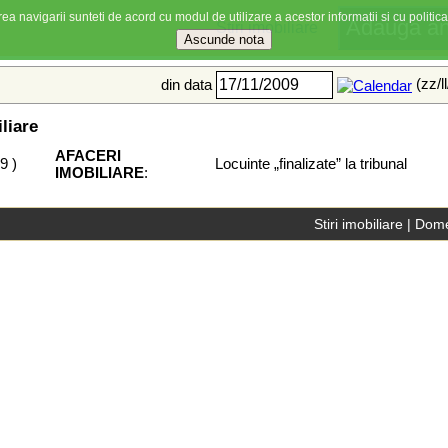
ea navigarii sunteti de acord cu modul de utilizare a acestor informatii si cu politica
Stiri imobiliare
(zz/l
din data
iliare
AFACERI
09
)
Locuinte „finalizate” la tribunal
IMOBILIARE
:
Stiri imobiliare
|
Dome