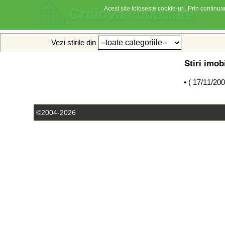
Acest site foloseste cookie-uri. Prin continuar
Craiova
imobiliare
Vezi stirile din
Stiri imob
• (
17/11/20
©2004-2026