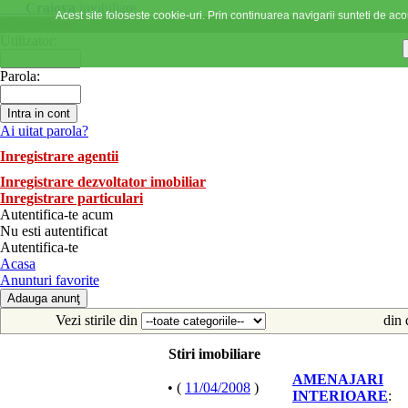
Craiova
imobiliare
Acest site foloseste cookie-uri. Prin continuarea navigarii sunteti de acor
Autentificare
Utilizator:
Parola:
Ai uitat parola?
Inregistrare agentii
Inregistrare dezvoltator imobiliar
Inregistrare particulari
Autentifica-te acum
Nu esti autentificat
Autentifica-te
Acasa
Anunturi favorite
Vezi stirile din
din 
Stiri imobiliare
AMENAJARI
• (
11/04/2008
)
INTERIOARE
: