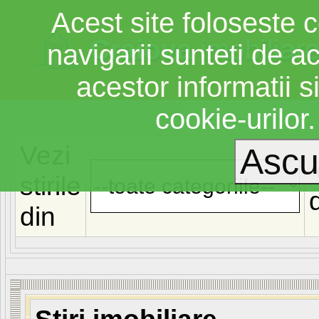
Acest site foloseste c
Craiova
imobiliar
navigarii sunteti de a
acestor informatii si
cookie-urilor
Vezi
stirile
din