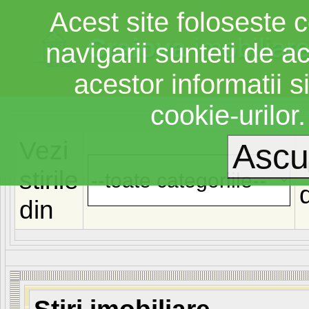
Acest site foloseste c
Craiova
imobiliar
navigarii sunteti de a
acestor informatii si
cookie-urilor
Vezi
stirile
din