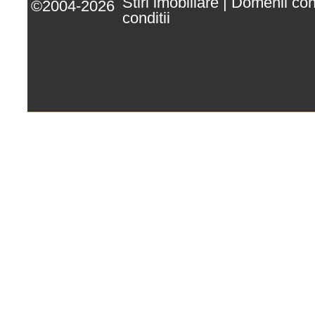
Stiri imobiliare
|
Domenii co
©2004-2026
conditii