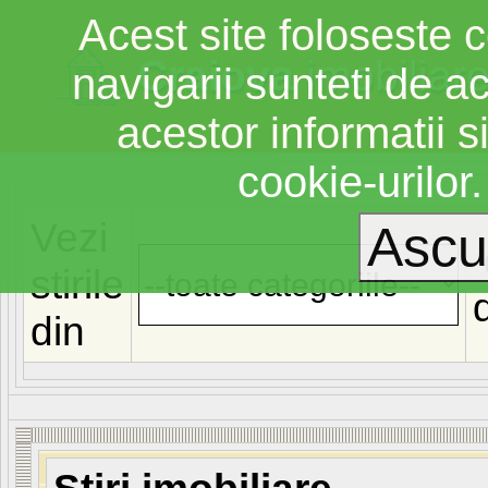
Acest site foloseste c
Craiova
imobiliar
navigarii sunteti de a
acestor informatii si
cookie-urilor
Vezi
stirile
din