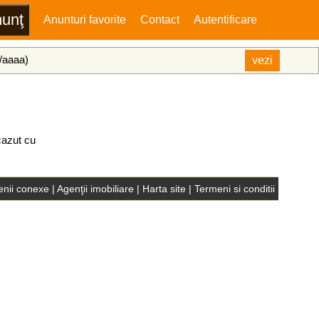
Anunturi favorite
Contact
Autentificare
l/aaaa)
cazut cu
nii conexe
|
Agenţii imobiliare
|
Harta site
|
Termeni si conditii