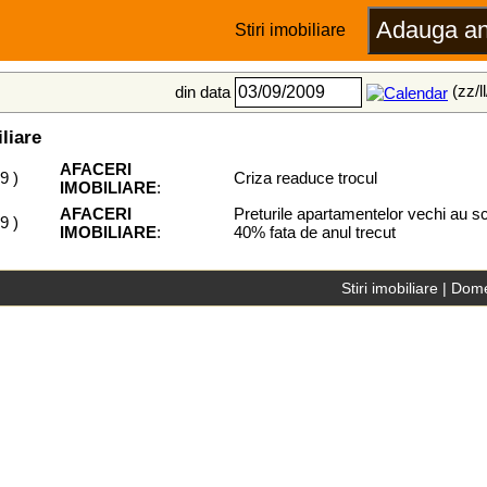
Stiri imobiliare
(zz/l
din data
iliare
AFACERI
09
)
Criza readuce trocul
IMOBILIARE
:
AFACERI
Preturile apartamentelor vechi au s
09
)
IMOBILIARE
:
40% fata de anul trecut
Stiri imobiliare
|
Dome