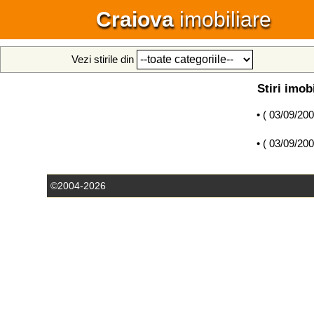
Craiova
imobiliare
Vezi stirile din
Stiri imob
• (
03/09/20
• (
03/09/20
©2004-2026