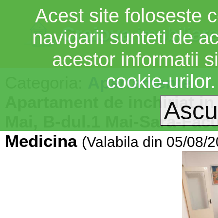
Acest site foloseste c
Craiova
imobiliar
navigarii sunteti de a
acestor informatii si
cookie-urilor
Categoria:
Apartamente
Apartament de inchiriat in 
Mai, B-dul.1 Mai-Sara-Facu
Medicina
(Valabila din 05/08/