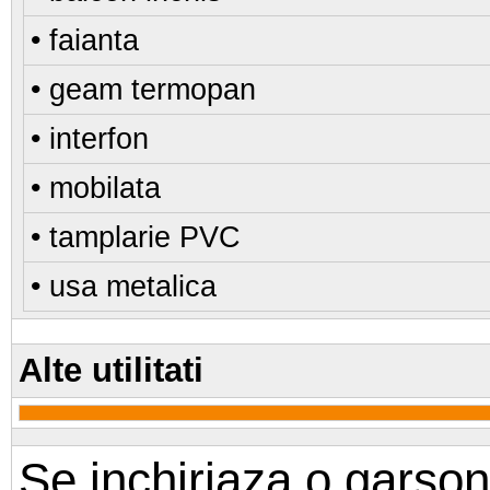
• faianta
• geam termopan
• interfon
• mobilata
• tamplarie PVC
• usa metalica
Alte utilitati
Se inchiriaza o garso