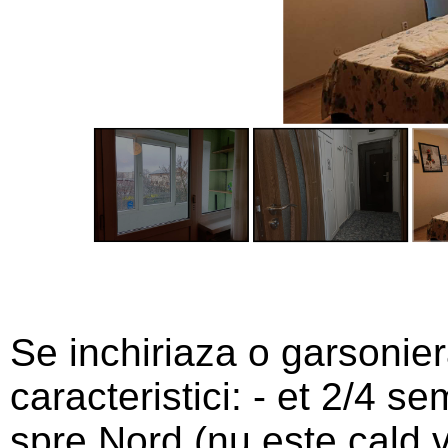
Se inchiriaza o garsonie
caracteristici: - et 2/4 
spre Nord (nu este cald va