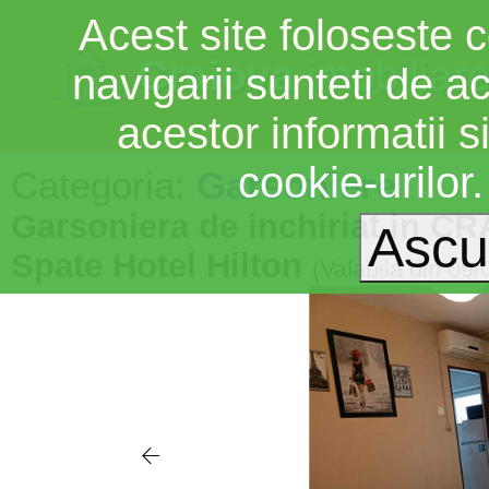
Acest site foloseste c
Craiova
imobiliar
navigarii sunteti de a
acestor informatii si
cookie-urilor
Categoria:
Garsoniere
Garsoniera de inchiriat in CR
Spate Hotel Hilton
(Valabila din 09