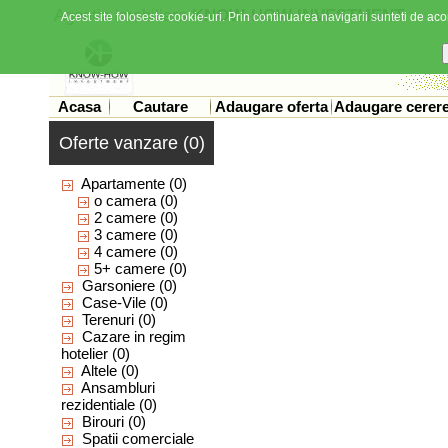
Agentia imobiliara
KNOW-HOW INVESTMENT
Acest site foloseste cookie-uri. Prin continuarea navigarii sunteti de acor
Acasa
Cautare
Adaugare oferta
Adaugare cerer
Oferte vanzare (0)
Apartamente
(0)
o camera
(0)
2 camere
(0)
3 camere
(0)
4 camere
(0)
5+ camere
(0)
Garsoniere
(0)
Case-Vile
(0)
Terenuri
(0)
Cazare in regim
hotelier
(0)
Altele
(0)
Ansambluri
rezidentiale
(0)
Birouri
(0)
Spatii comerciale