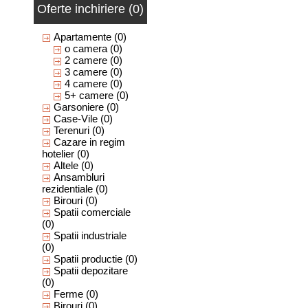
Oferte inchiriere (0)
Apartamente
(0)
o camera
(0)
2 camere
(0)
3 camere
(0)
4 camere
(0)
5+ camere
(0)
Garsoniere
(0)
Case-Vile
(0)
Terenuri
(0)
Cazare in regim
hotelier
(0)
Altele
(0)
Ansambluri
rezidentiale
(0)
Birouri
(0)
Spatii comerciale
(0)
Spatii industriale
(0)
Spatii productie
(0)
Spatii depozitare
(0)
Ferme
(0)
Birouri
(0)