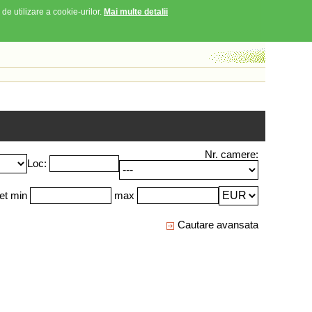
 de utilizare a cookie-urilor.
Mai multe detalii
Nr. camere:
Loc:
et min
max
Cautare avansata