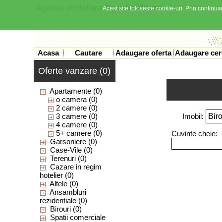
Agentia imobiliara
Agentia House
Acest site foloseste cookie-uri. Prin continuar
Acasa
Cautare
Adaugare oferta
Adaugare cer
Oferte vanzare (0)
Apartamente
(0)
o camera
(0)
2 camere
(0)
3 camere
(0)
Imobil:
4 camere
(0)
5+ camere
(0)
Cuvinte cheie:
Garsoniere
(0)
Case-Vile
(0)
Terenuri
(0)
Cazare in regim
hotelier
(0)
Altele
(0)
Ansambluri
rezidentiale
(0)
Birouri
(0)
Spatii comerciale