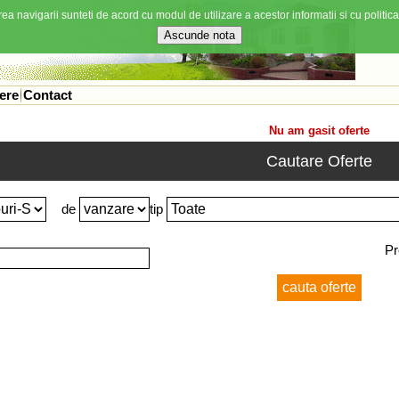
ea navigarii sunteti de acord cu modul de utilizare a acestor informatii si cu politica
ere
Contact
Nu am gasit oferte
Cautare Oferte
de
tip
Pr