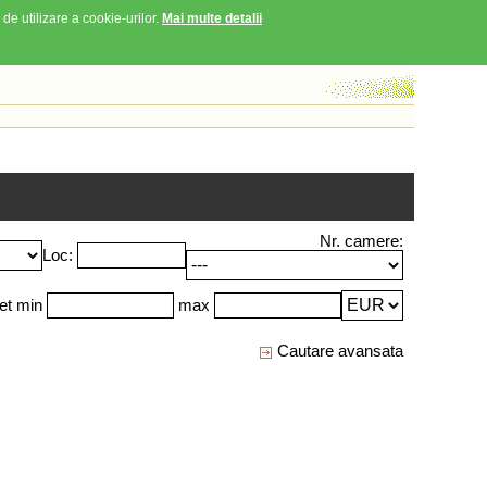
 de utilizare a cookie-urilor.
Mai multe detalii
Nr. camere:
Loc:
et min
max
Cautare avansata