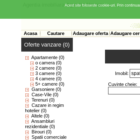
Agentia imobiliara
Agentia House
Acest site foloseste cookie-uri. Prin continuar
Acasa
Cautare
Adaugare oferta
Adaugare cer
Oferte vanzare (0)
Apartamente
(0)
o camera
(0)
2 camere
(0)
3 camere
(0)
Imobil:
4 camere
(0)
5+ camere
(0)
Cuvinte cheie:
Garsoniere
(0)
Case-Vile
(0)
Terenuri
(0)
Cazare in regim
hotelier
(0)
Altele
(0)
Ansambluri
rezidentiale
(0)
Birouri
(0)
Spatii comerciale