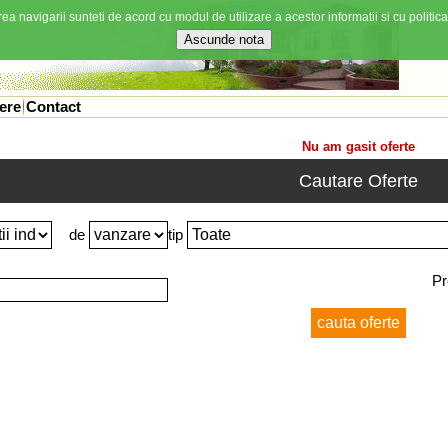
ea navigarii sunteti de acord cu modul de utilizare a acestor informatii si cu politica
ere
Contact
Nu am gasit oferte
Cautare Oferte
de
tip
Pr