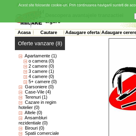
Agentia imobiliara
DANYLU IMOBILIARE SRL
Acest site foloseste cookie-uri. Prin continuarea navigarii sunteti de acor
Descopera avantajele tranzactiei
sigure
Acasa
Cautare
Adaugare oferta
Adaugare cerer
Oferte vanzare (8)
Apartamente
(1)
o camera
(0)
2 camere
(0)
3 camere
(1)
4 camere
(0)
5+ camere
(0)
Garsoniere
(0)
Case-Vile
(4)
Terenuri
(1)
Cazare in regim
hotelier
(0)
Altele
(0)
Ansambluri
rezidentiale
(0)
Birouri
(0)
Spatii comerciale