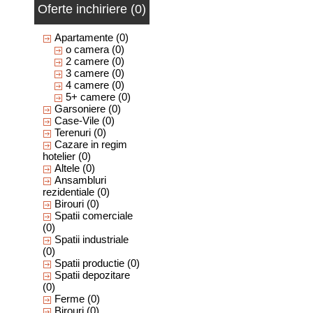
Oferte inchiriere (0)
Apartamente
(0)
o camera
(0)
2 camere
(0)
3 camere
(0)
4 camere
(0)
5+ camere
(0)
Garsoniere
(0)
Case-Vile
(0)
Terenuri
(0)
Cazare in regim
hotelier
(0)
Altele
(0)
Ansambluri
rezidentiale
(0)
Birouri
(0)
Spatii comerciale
(0)
Spatii industriale
(0)
Spatii productie
(0)
Spatii depozitare
(0)
Ferme
(0)
Birouri
(0)