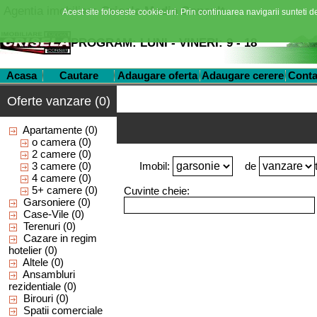
Agentia imobiliara
Crisela Media Consult
Acest site foloseste cookie-uri. Prin continuarea navigarii sunteti de
PROGRAM: LUNI - VINERI: 9 - 18
Acasa
Cautare
Adaugare oferta
Adaugare cerere
Conta
Oferte vanzare (0)
Apartamente
(0)
o camera
(0)
2 camere
(0)
3 camere
(0)
Imobil:
de
4 camere
(0)
5+ camere
(0)
Cuvinte cheie:
Garsoniere
(0)
Case-Vile
(0)
Terenuri
(0)
Cazare in regim
hotelier
(0)
Altele
(0)
Ansambluri
rezidentiale
(0)
Birouri
(0)
Spatii comerciale