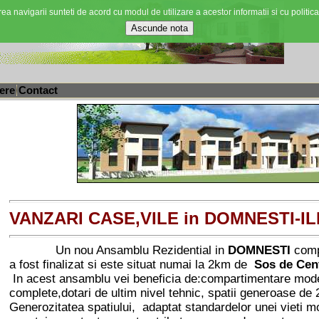
ea navigarii sunteti de acord cu modul de utilizare a acestor informatii si cu politica
ere
Contact
VANZARI CASE,VILE in DOMNESTI-IL
Un nou Ansamblu Rezidential in
DOMNESTI
compu
a fost finalizat si este situat numai la 2km de
Sos de Cent
In acest ansamblu vei beneficia de:compartimentare moderna,
complete,dotari de ultim nivel tehnic, spatii generoase de 
Generozitatea spatiului, adaptat standardelor unei vieti m