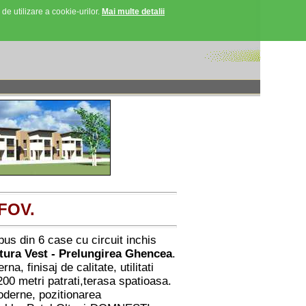
 de utilizare a cookie-urilor.
Mai multe detalii
FOV.
s din 6 case cu circuit inchis
ura Vest - Prelungirea Ghencea
.
 finisaj de calitate, utilitati
200 metri patrati,terasa spatioasa.
oderne, pozitionarea