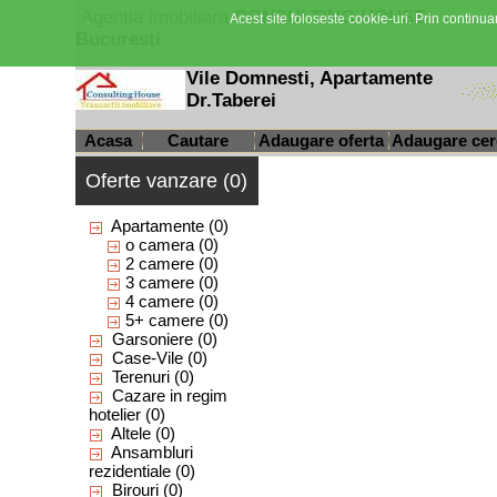
Agentia imobiliara
CONSULTING HOUSE -
Acest site foloseste cookie-uri. Prin continuar
Bucuresti
Vile Domnesti, Apartamente
Dr.Taberei
Acasa
Cautare
Adaugare oferta
Adaugare cer
Oferte vanzare (0)
Apartamente
(0)
o camera
(0)
2 camere
(0)
3 camere
(0)
4 camere
(0)
5+ camere
(0)
Garsoniere
(0)
Case-Vile
(0)
Terenuri
(0)
Cazare in regim
hotelier
(0)
Altele
(0)
Ansambluri
rezidentiale
(0)
Birouri
(0)