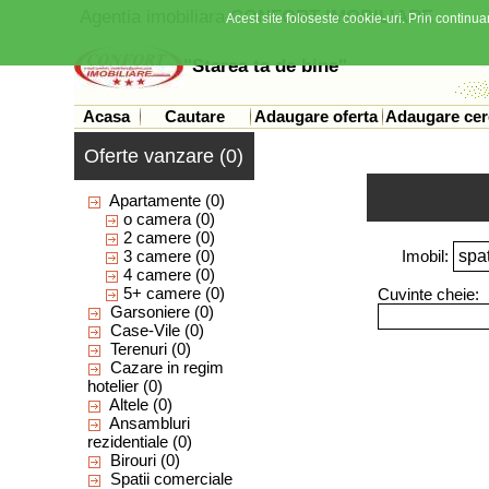
Agentia imobiliara
CONFORT IMOBILIARE
Acest site foloseste cookie-uri. Prin continuar
"Starea ta de bine"
Acasa
Cautare
Adaugare oferta
Adaugare cer
Oferte vanzare (0)
Apartamente
(0)
o camera
(0)
2 camere
(0)
3 camere
(0)
Imobil:
4 camere
(0)
5+ camere
(0)
Cuvinte cheie:
Garsoniere
(0)
Case-Vile
(0)
Terenuri
(0)
Cazare in regim
hotelier
(0)
Altele
(0)
Ansambluri
rezidentiale
(0)
Birouri
(0)
Spatii comerciale