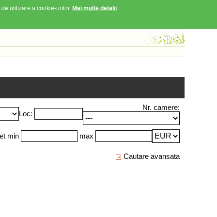
 de utilizare a cookie-urilor.
Mai multe detalii
Nr. camere:
Loc:
et min
max
Cautare avansata