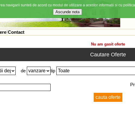
ea navigarii sunteti de acord cu modul de utilizare a acestor informatii si cu politica
ere
Contact
Nu am gasit oferte
Cautare Oferte
de
tip
Pr